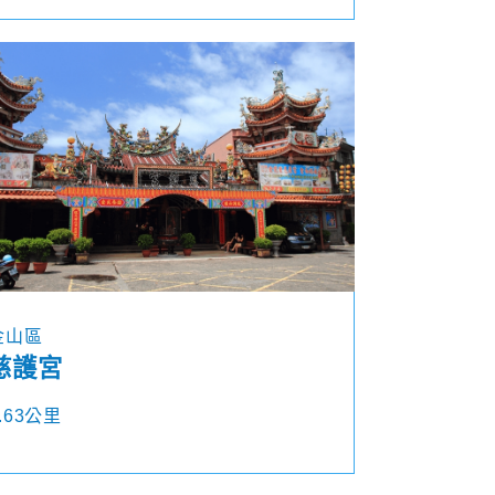
金山區
慈護宮
.63公里