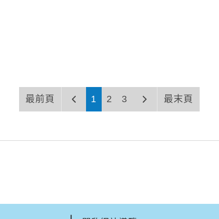
最前頁
1
2
3
最末頁