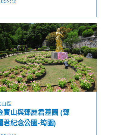
.65公里
金山區
金寶山與鄧麗君墓園 (鄧
麗君紀念公園-筠園)