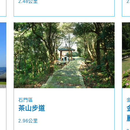
2.48公里
2
石門區
茶山步道
2.96公里