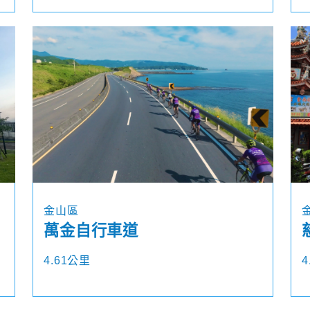
金山區
萬金自行車道
4.61公里
4