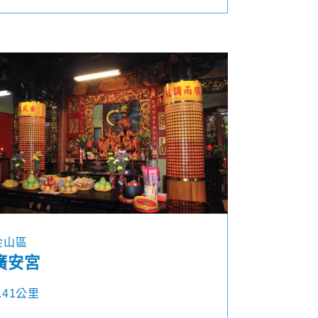
金山區
廣安宮
.41公里