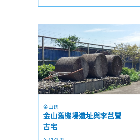
金山區
金山舊機場遺址與李芑豐
古宅