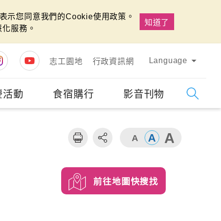
示您同意我們的Cookie使用政策。
知道了
慧化服務。
Language
志工園地
行政資訊網
慶活動
食宿購行
影音刊物
字級
大
前往地圖快搜找