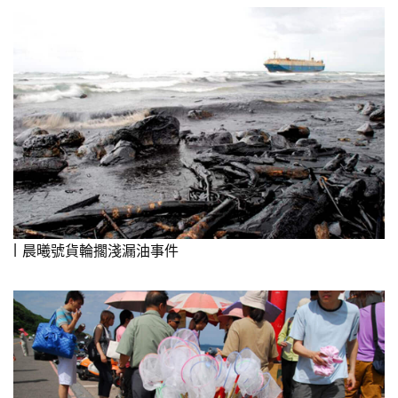
晨曦號貨輪擱淺漏油事件