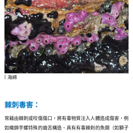
海綿
棘刺毒害：
常藉由棘刺或咬傷傷口，將有毒物質注入人體造成傷害，例
如織錦芋螺特殊的齒舌構造、具有有毒棘刺的魚類（如獅子