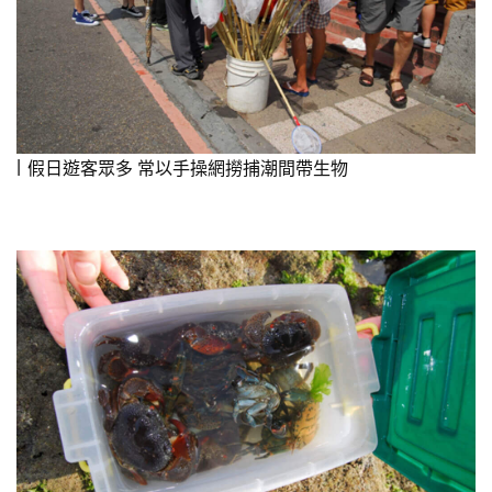
假日遊客眾多 常以手操網撈捕潮間帶生物