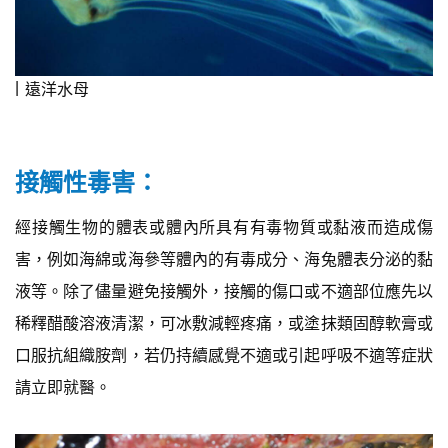
遠洋水母
接觸性毒害：
經接觸生物的體表或體內所具有有毒物質或黏液而造成傷
害，例如海綿或海參等體內的有毒成分、海兔體表分泌的黏
液等。除了儘量避免接觸外，接觸的傷口或不適部位應先以
稀釋醋酸溶液清潔，可冰敷減輕疼痛，或塗抹類固醇軟膏或
口服抗組織胺劑，若仍持續感覺不適或引起呼吸不適等症狀
請立即就醫。