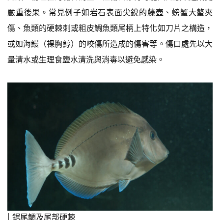
嚴重後果。常見例子如岩石表面尖銳的藤壺、螃蟹大螯夾
傷、魚類的硬棘刺或粗皮鯛魚類尾柄上特化如刀片之構造，
或如海鰻（裸胸鯙）的咬傷所造成的傷害等。傷口處先以大
量清水或生理食鹽水清洗與消毒以避免感染。
鋸尾鯛及尾部硬棘