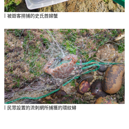
被遊客撈捕的史氏酋婦蟹
民眾設置的流刺網所捕獲的環紋蟳