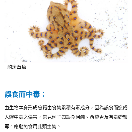
豹斑章魚
誤食而中毒：
由生物本身形成會藉由食物累積有毒成分，因為誤食而造成
人體中毒之傷害，常見例子如誤食河魨、西施舌及有毒螃蟹
等。應避免食用此類生物。