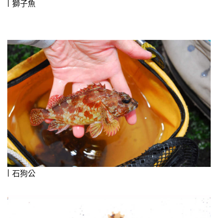
獅子魚
石狗公