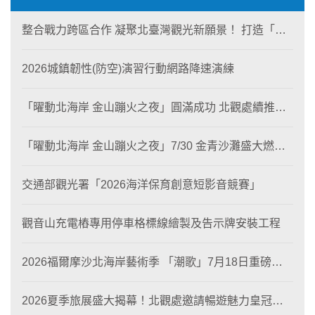
整合戰力跨區合作 凝聚北臺灣觀光新願景！ 打造「生
態與商業共生」黃金旅遊廊帶
2026城鎮韌性(防空)演習行動網路降速演練
「曜動北海岸 金山蹦火之夜」圓滿成功 北觀處續推照
片徵選與外籍青年免費體驗接軌國際四季觀光
「曜動北海岸 金山蹦火之夜」7/30 金青沙灘盛大燃
燒！
交通部觀光署「2026海洋保育創意短影音競賽」
觀音山充電樁專用停車格標線繪製及告示牌安裝工程
2026福爾摩沙北海岸藝術季 「潮歌」7月18日重磅登
場 榮獲東京設計金獎 限定兩大週末夜間免費入館
2026夏季旅展盛大揭幕！北觀處邀請暢遊魅力皇冠海