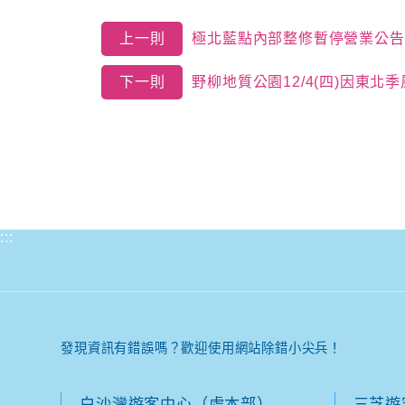
上一則
極北藍點內部整修暫停營業公告
下一則
野柳地質公園12/4(四)因東
:::
發現資訊有錯誤嗎？歡迎使用網站除錯小尖兵！
白沙灣遊客中心（處本部）
三芝遊