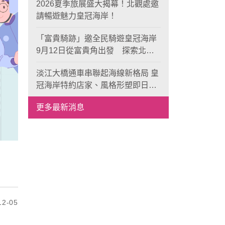
2026夏季旅展盛大揭幕！北觀處邀
請暢遊魅力皇冠海岸！
「富貴騎跡」邀全民騎遊皇冠海岸
9月12日從富貴角出發 探索北海
岸山海風光與在地魅力
淡江大橋通車串聯起海線新格局 皇
冠海岸特約店家、風格形塑即日起
開放報名
更多最新消息
2-05