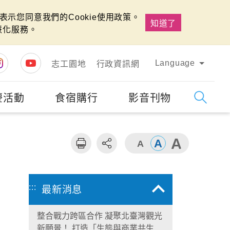
示您同意我們的Cookie使用政策。
知道了
慧化服務。
Language
志工園地
行政資訊網
慶活動
食宿購行
影音刊物
字級
大
:::
最新消息
整合戰力跨區合作 凝聚北臺灣觀光
新願景！ 打造「生態與商業共生」