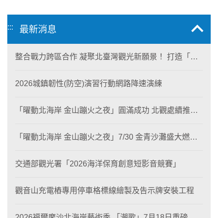
:::
最新消息
整合戰力跨區合作 凝聚北臺灣觀光新願景！ 打造「生
態與商業共生」黃金旅遊廊帶
2026城鎮韌性(防空)演習行動網路降速演練
「曜動北海岸 金山蹦火之夜」圓滿成功 北觀處續推照
片徵選與外籍青年免費體驗接軌國際四季觀光
「曜動北海岸 金山蹦火之夜」7/30 金青沙灘盛大燃
燒！
交通部觀光署「2026海洋保育創意短影音競賽」
觀音山充電樁專用停車格標線繪製及告示牌安裝工程
2026福爾摩沙北海岸藝術季 「潮歌」7月18日重磅登