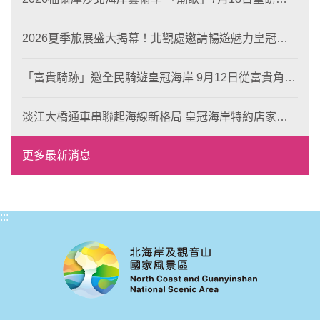
場 榮獲東京設計金獎 限定兩大週末夜間免費入館
2026夏季旅展盛大揭幕！北觀處邀請暢遊魅力皇冠海
岸！
「富貴騎跡」邀全民騎遊皇冠海岸 9月12日從富貴角出
發 探索北海岸山海風光與在地魅力
淡江大橋通車串聯起海線新格局 皇冠海岸特約店家、
風格形塑即日起開放報名
更多最新消息
:::