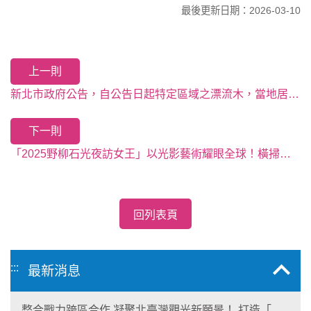
最後更新日期：2026-03-10
上一則
新北市政府公告，自公告日起特定區域之漂流木，當地居民得自由徒手撿拾清理
下一則
「2025野柳石光夜訪女王」以光影藝術耀眼全球！橫掃美、德、法、英國際設計大獎 點亮台灣觀光軟實力
回列表頁
:::
最新消息
整合戰力跨區合作 凝聚北臺灣觀光新願景！ 打造「生