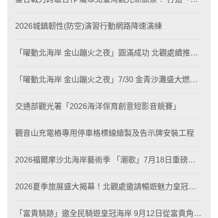
態與商業共生」黃金旅遊廊帶
2026城鎮韌性(防空)演習行動網路降速演練
「曜動北海岸 金山蹦火之夜」圓滿成功 北觀處續推照
片徵選與外籍青年免費體驗接軌國際四季觀光
「曜動北海岸 金山蹦火之夜」7/30 金青沙灘盛大燃
燒！
交通部觀光署「2026海洋保育創意短影音競賽」
觀音山充電樁專用停車格標線繪製及告示牌安裝工程
2026福爾摩沙北海岸藝術季 「潮歌」7月18日重磅登
場 榮獲東京設計金獎 限定兩大週末夜間免費入館
2026夏季旅展盛大揭幕！北觀處邀請暢遊魅力皇冠海
岸！
「富貴騎跡」邀全民騎遊皇冠海岸 9月12日從富貴角出