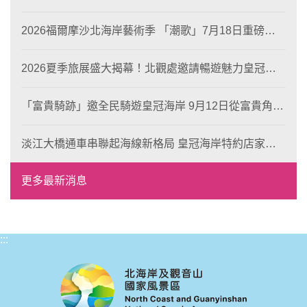
2026福爾摩沙北海岸藝術季 「潮歌」7月18日重磅登
場 榮獲東京設計金獎 限定兩大週末夜間免費入館
2026夏季旅展盛大揭幕！北觀處邀請暢遊魅力皇冠海
岸！
「富貴騎跡」邀全民騎遊皇冠海岸 9月12日從富貴角出
發 探索北海岸山海風光與在地魅力
淡江大橋通車串聯起海線新格局 皇冠海岸特約店家、
風格形塑即日起開放報名
更多最新消息
:::