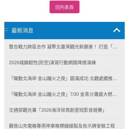
回列表頁
:::
最新消息
整合戰力跨區合作 凝聚北臺灣觀光新願景！ 打造「生
態與商業共生」黃金旅遊廊帶
2026城鎮韌性(防空)演習行動網路降速演練
「曜動北海岸 金山蹦火之夜」圓滿成功 北觀處續推照
片徵選與外籍青年免費體驗接軌國際四季觀光
「曜動北海岸 金山蹦火之夜」7/30 金青沙灘盛大燃
燒！
交通部觀光署「2026海洋保育創意短影音競賽」
觀音山充電樁專用停車格標線繪製及告示牌安裝工程