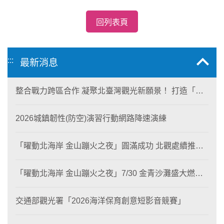
回列表頁
:::
最新消息
整合戰力跨區合作 凝聚北臺灣觀光新願景！ 打造「生
態與商業共生」黃金旅遊廊帶
2026城鎮韌性(防空)演習行動網路降速演練
「曜動北海岸 金山蹦火之夜」圓滿成功 北觀處續推照
片徵選與外籍青年免費體驗接軌國際四季觀光
「曜動北海岸 金山蹦火之夜」7/30 金青沙灘盛大燃
燒！
交通部觀光署「2026海洋保育創意短影音競賽」