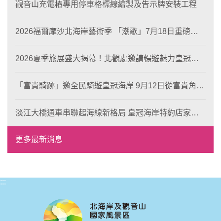
觀音山充電樁專用停車格標線繪製及告示牌安裝工程
2026福爾摩沙北海岸藝術季 「潮歌」7月18日重磅登
場 榮獲東京設計金獎 限定兩大週末夜間免費入館
2026夏季旅展盛大揭幕！北觀處邀請暢遊魅力皇冠海
岸！
「富貴騎跡」邀全民騎遊皇冠海岸 9月12日從富貴角出
發 探索北海岸山海風光與在地魅力
淡江大橋通車串聯起海線新格局 皇冠海岸特約店家、
風格形塑即日起開放報名
更多最新消息
:::