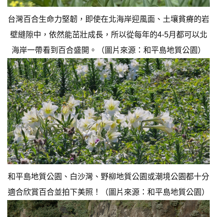
台灣百合生命力堅韌，即使在北海岸迎風面、土壤貧瘠的岩
壁縫隙中，依然能茁壯成長，所以從每年的4-5月都可以北
海岸一帶看到百合盛開。（圖片來源：和平島地質公園）
和平島地質公園、白沙灣、野柳地質公園或潮境公園都十分
適合欣賞百合並拍下美照！（圖片來源：和平島地質公園）