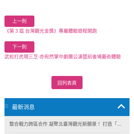
上一則
《第 3 屆 台灣觀光金獎》專屬體驗遊程開跑
下一則
武松打虎現三芝-亦宛然掌中劇團公演暨前後場藝術體驗
回列表頁
:::
最新消息
整合戰力跨區合作 凝聚北臺灣觀光新願景！ 打造「生
態與商業共生」黃金旅遊廊帶