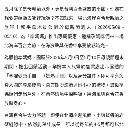
五月除了是母親節以外，更是台灣百合盛放的季節。你還在
想要帶媽媽去哪裡玩嗎？不如就來一場北海岸百合母親節之
旅吧！和平島地質公園於母親節週末（2026/05/09 -
05/10）為「準媽媽」推出專屬優惠，邀請孕媽咪們來一場
北海岸百合之旅，在海浪聲與花香中享受放鬆時光。
為體恤準媽媽，園區於2026年5月9日至5月10日母親節週末
期間，推出回饋活動。孕婦本人只需於售票處出示實體的
「孕婦健康手冊」（媽媽手冊）以及身分證件，即可享有免
費入園的專屬優惠。園方期盼透過這份小小的禮物，鼓勵準
媽媽們走出戶外，在自然環境中深呼吸，用海風與百合花香
放鬆身心。
台灣百合生命力堅韌，即使在北海岸迎風面、土壤貧瘠的岩
壁縫隙中，依然能茁壯成長，所以從每年的4-5月都可以北