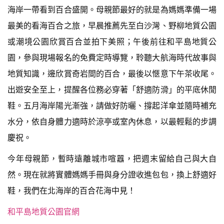
海岸一帶看到百合盛開。母親節最好的就是為媽媽準備一場
最美的看海百合之旅，早晨推薦先至白沙灣、野柳地質公園
或潮境公園欣賞百合並拍下美照；午後前往和平島地質公
園，參與現場報名的免費定時導覽，聆聽大航海時代故事與
地質知識，邊欣賞奇岩間的百合，最後以愜意下午茶收尾。
出遊安全至上，提醒各位務必穿著「舒適防滑」的平底休閒
鞋。五月海岸陽光漸強，請做好防曬、撐起洋傘並隨時補充
水分，依自身體力適時於涼亭或室內休息，以最輕鬆的步調
慶祝。
今年母親節，暫時遠離城市喧囂，把週末留給自己與大自
然。現在就將實體媽媽手冊與身分證收進包包，換上舒適好
鞋，我們在北海岸的百合花海中見！
和平島地質公園官網