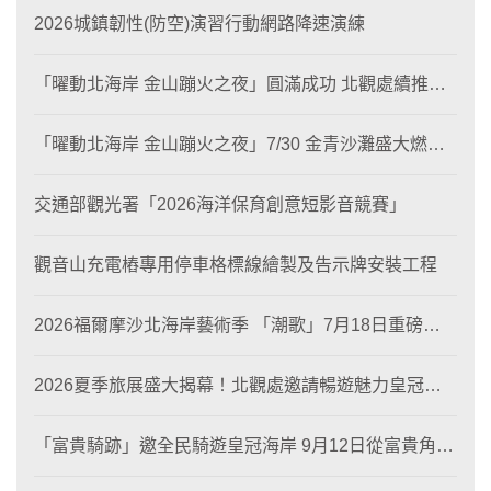
2026城鎮韌性(防空)演習行動網路降速演練
「曜動北海岸 金山蹦火之夜」圓滿成功 北觀處續推照
片徵選與外籍青年免費體驗接軌國際四季觀光
「曜動北海岸 金山蹦火之夜」7/30 金青沙灘盛大燃
燒！
交通部觀光署「2026海洋保育創意短影音競賽」
觀音山充電樁專用停車格標線繪製及告示牌安裝工程
2026福爾摩沙北海岸藝術季 「潮歌」7月18日重磅登
場 榮獲東京設計金獎 限定兩大週末夜間免費入館
2026夏季旅展盛大揭幕！北觀處邀請暢遊魅力皇冠海
岸！
「富貴騎跡」邀全民騎遊皇冠海岸 9月12日從富貴角出
發 探索北海岸山海風光與在地魅力