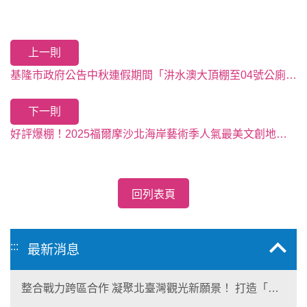
上一則
基隆市政府公告中秋連假期間「汫水澳大頂棚至04號公廁(公廁前觀景台除外)」開放民眾烤肉
下一則
好評爆棚！2025福爾摩沙北海岸藝術季人氣最美文創地景作品 「續留」白沙灣與朱銘美術館，把握朝聖機會哦！
回列表頁
:::
最新消息
整合戰力跨區合作 凝聚北臺灣觀光新願景！ 打造「生
態與商業共生」黃金旅遊廊帶