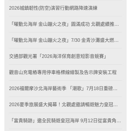
2026城鎮韌性(防空)演習行動網路降速演練
「曜動北海岸 金山蹦火之夜」圓滿成功 北觀處續推照
片徵選與外籍青年免費體驗接軌國際四季觀光
「曜動北海岸 金山蹦火之夜」7/30 金青沙灘盛大燃
燒！
交通部觀光署「2026海洋保育創意短影音競賽」
觀音山充電樁專用停車格標線繪製及告示牌安裝工程
2026福爾摩沙北海岸藝術季 「潮歌」7月18日重磅登
場 榮獲東京設計金獎 限定兩大週末夜間免費入館
2026夏季旅展盛大揭幕！北觀處邀請暢遊魅力皇冠海
岸！
「富貴騎跡」邀全民騎遊皇冠海岸 9月12日從富貴角出
發 探索北海岸山海風光與在地魅力