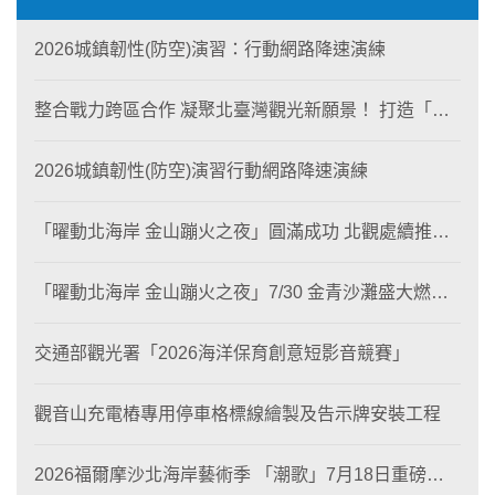
2026城鎮韌性(防空)演習：行動網路降速演練
整合戰力跨區合作 凝聚北臺灣觀光新願景！ 打造「生
態與商業共生」黃金旅遊廊帶
2026城鎮韌性(防空)演習行動網路降速演練
「曜動北海岸 金山蹦火之夜」圓滿成功 北觀處續推照
片徵選與外籍青年免費體驗接軌國際四季觀光
「曜動北海岸 金山蹦火之夜」7/30 金青沙灘盛大燃
燒！
交通部觀光署「2026海洋保育創意短影音競賽」
觀音山充電樁專用停車格標線繪製及告示牌安裝工程
2026福爾摩沙北海岸藝術季 「潮歌」7月18日重磅登