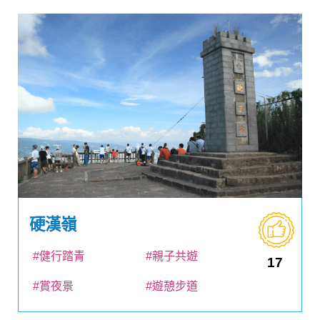
硬漢嶺
#健行踏青
#親子共遊
17
#賞夜景
#遊憩步道