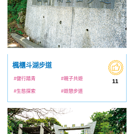
楓櫃斗湖步道
#健行踏青
#親子共遊
11
#生態探索
#遊憩步道