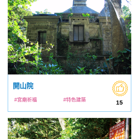
開山院
#宮廟祈福
#特色建築
15