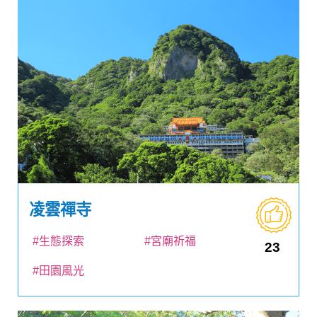
凌雲禪寺
#生態探索
#宮廟祈福
23
#田園風光