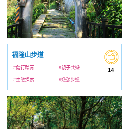
福隆山步道
#健行踏青
#親子共遊
14
#生態探索
#遊憩步道