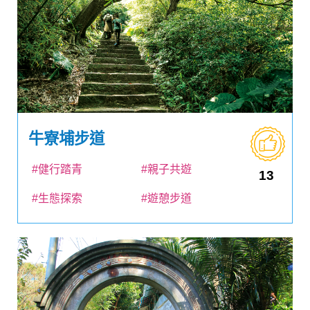
牛寮埔步道
#健行踏青
#親子共遊
13
#生態探索
#遊憩步道