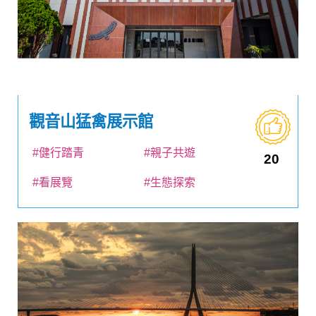
觀音山猛禽展示館
#健行踏青
#親子共遊
20
#看展覽
#生態探索