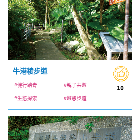
牛港稜步道
#健行踏青
#親子共遊
10
#生態探索
#遊憩步道