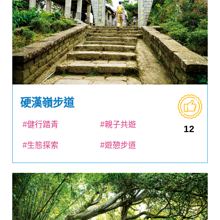
硬漢嶺步道
#健行踏青
#親子共遊
12
#生態探索
#遊憩步道