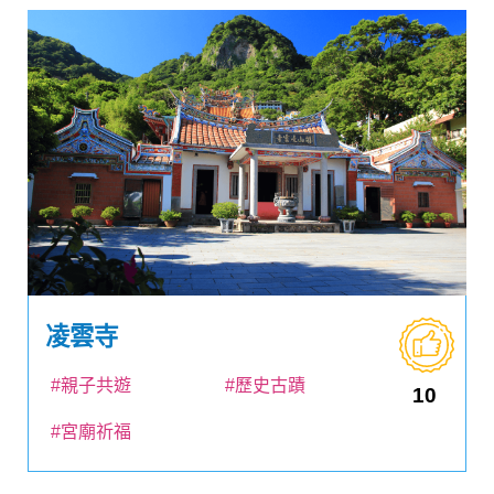
凌雲寺
#親子共遊
#歷史古蹟
10
#宮廟祈福