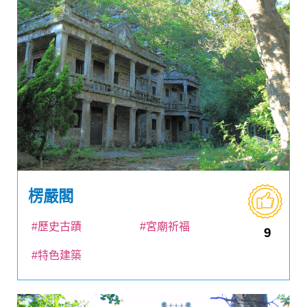
楞嚴閣
#歷史古蹟
#宮廟祈福
9
#特色建築