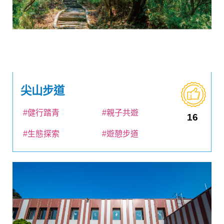
尖山步道
#健行踏青
#親子共遊
16
#生態探索
#遊憩步道