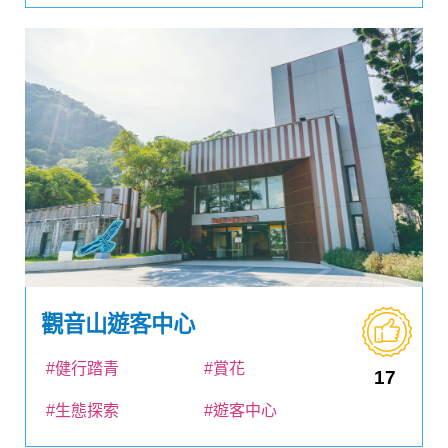
觀音山遊客中心
#健行踏青
#賞花
17
#生態探索
#遊客中心