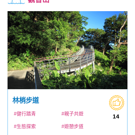
林梢步道
#健行踏青
#親子共遊
14
#生態探索
#遊憩步道