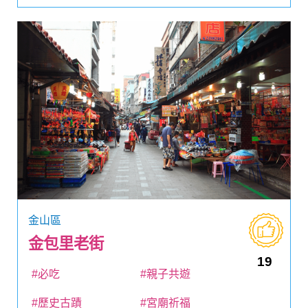
金山區
金包里老街
19
#必吃
#親子共遊
#歷史古蹟
#宮廟祈福