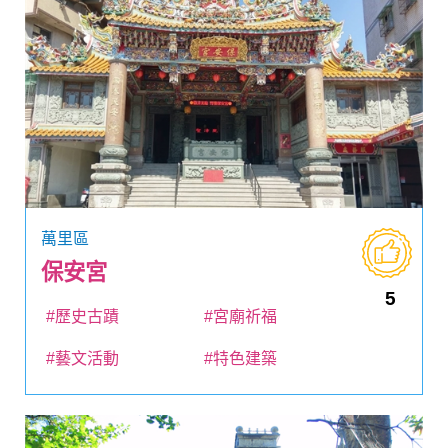
萬里區
保安宮
5
#歷史古蹟
#宮廟祈福
#藝文活動
#特色建築