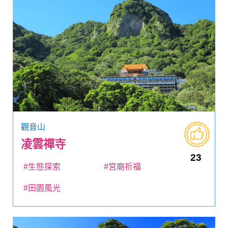
觀音山
凌雲禪寺
23
#生態探索
#宮廟祈福
#田園風光