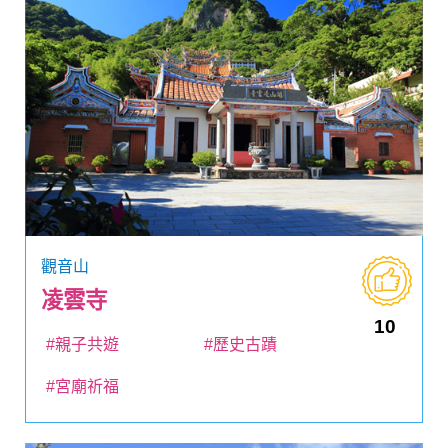
觀音山
凌雲寺
10
#親子共遊
#歷史古蹟
#宮廟祈福