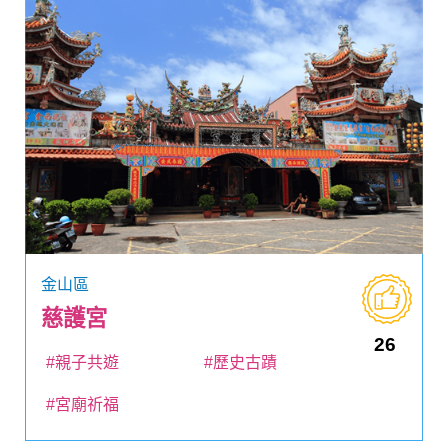
金山區
慈護宮
26
#親子共遊
#歷史古蹟
#宮廟祈福