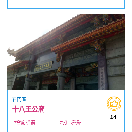
石門區
十八王公廟
14
#宮廟祈福
#打卡熱點