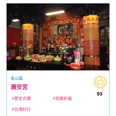
金山區
廣安宮
93
#歷史古蹟
#宮廟祈福
#台灣好行