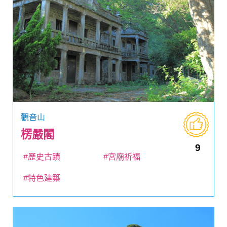
觀音山
楞嚴閣
9
#歷史古蹟
#宮廟祈福
#特色建築