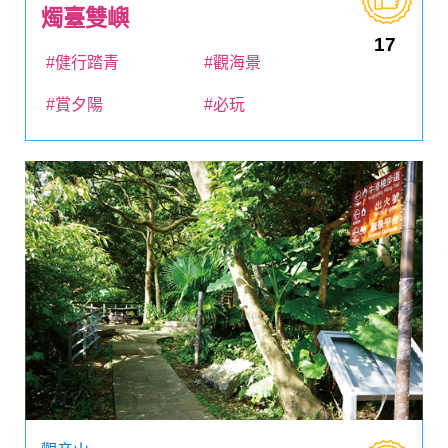
燭臺雙嶼
17
#健行踏青
#觀海景
#賞夕陽
#必玩