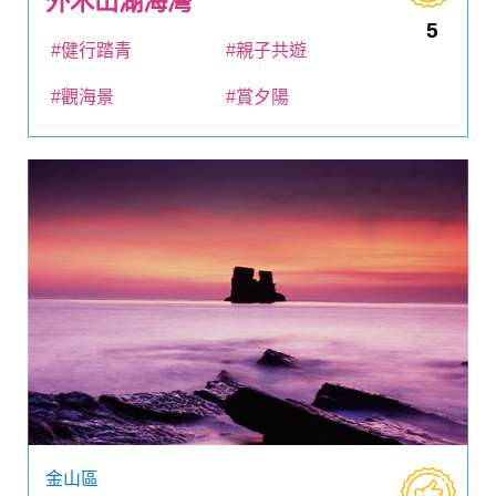
外木山湖海灣
5
#健行踏青
#親子共遊
#觀海景
#賞夕陽
金山區