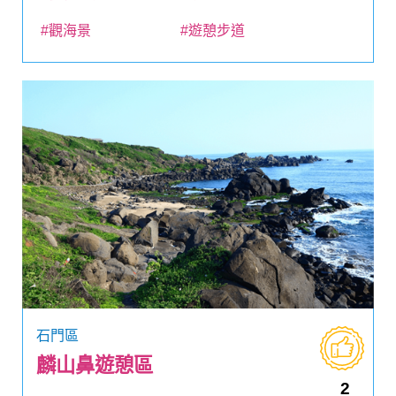
#觀海景
#遊憩步道
石門區
麟山鼻遊憩區
2