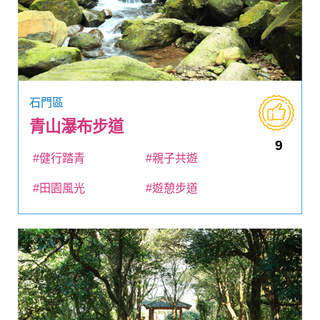
石門區
青山瀑布步道
9
#健行踏青
#親子共遊
#田園風光
#遊憩步道