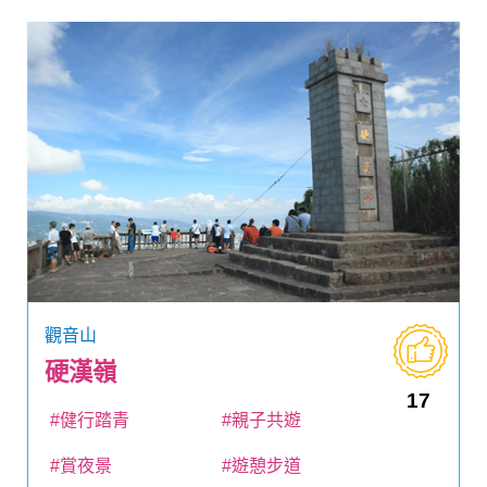
觀音山
硬漢嶺
17
#健行踏青
#親子共遊
#賞夜景
#遊憩步道