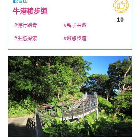
觀音山
牛港稜步道
10
#健行踏青
#親子共遊
#生態探索
#遊憩步道