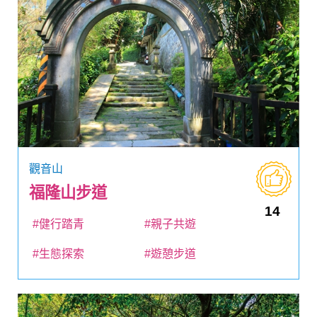
觀音山
福隆山步道
14
#健行踏青
#親子共遊
#生態探索
#遊憩步道