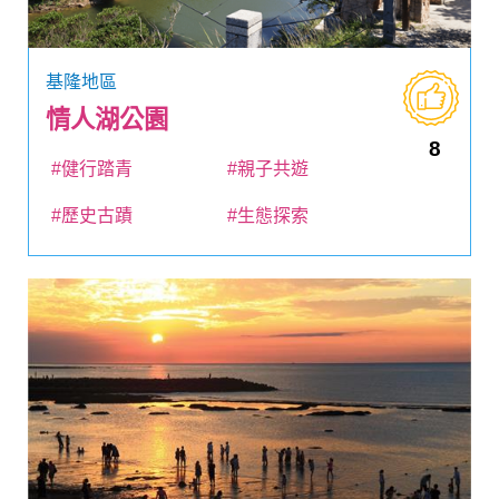
基隆地區
情人湖公園
8
#健行踏青
#親子共遊
#歷史古蹟
#生態探索