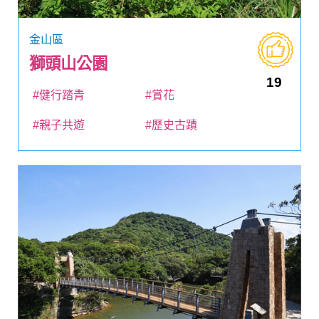
金山區
獅頭山公園
19
#健行踏青
#賞花
#親子共遊
#歷史古蹟