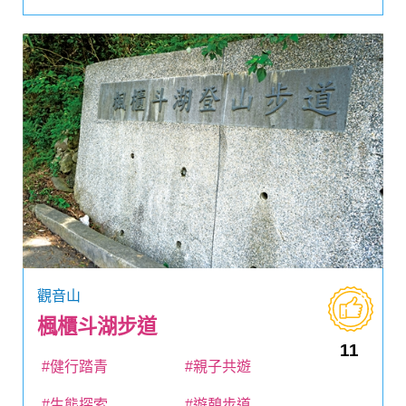
觀音山
楓櫃斗湖步道
11
#健行踏青
#親子共遊
#生態探索
#遊憩步道