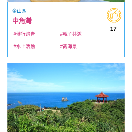
金山區
中角灣
17
#健行踏青
#親子共遊
#水上活動
#觀海景