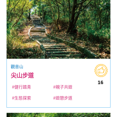
觀音山
尖山步道
16
#健行踏青
#親子共遊
#生態探索
#遊憩步道