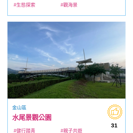
#生態探索
#觀海景
金山區
水尾景觀公園
31
#健行踏青
#親子共遊