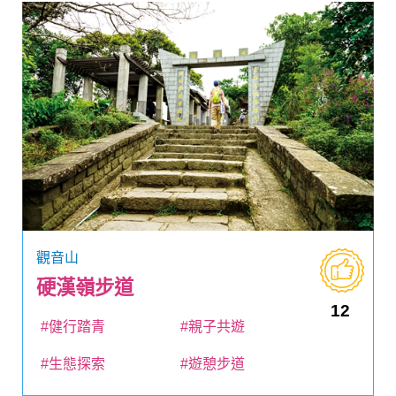
觀音山
硬漢嶺步道
12
#健行踏青
#親子共遊
#生態探索
#遊憩步道