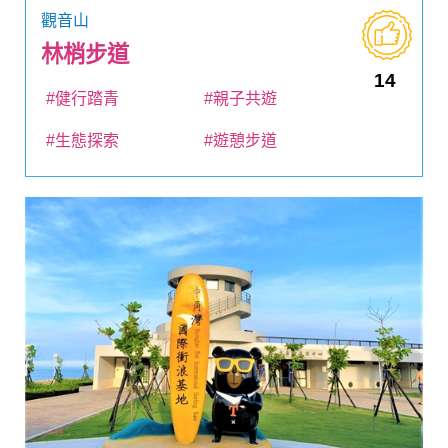
觀音山
林梢步道
14
#健行踏青
#親子共遊
#生態探索
#遊憩步道