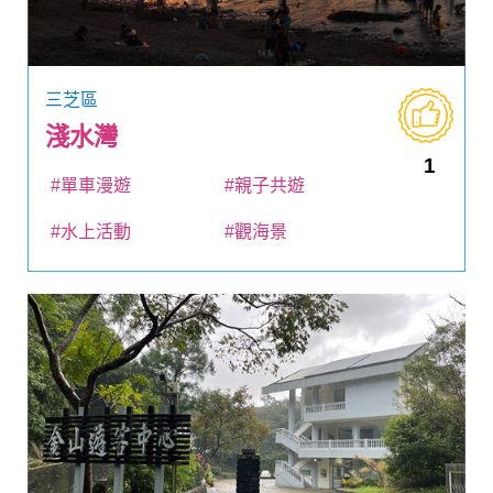
三芝區
淺水灣
1
#單車漫遊
#親子共遊
#水上活動
#觀海景