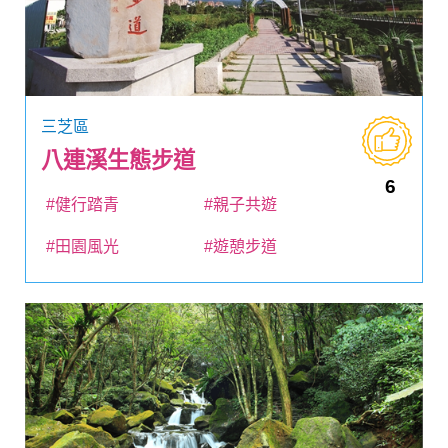
三芝區
八連溪生態步道
6
#健行踏青
#親子共遊
#田園風光
#遊憩步道