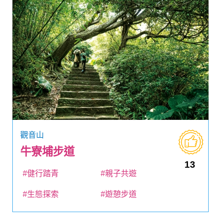
觀音山
牛寮埔步道
13
#健行踏青
#親子共遊
#生態探索
#遊憩步道