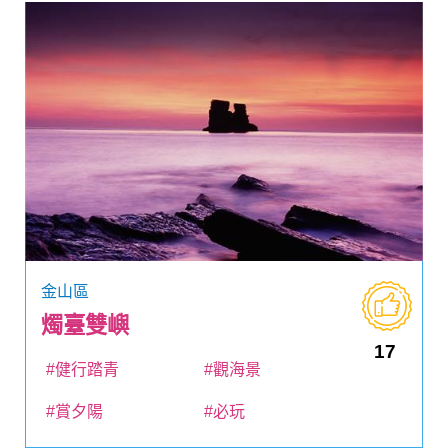
金山區
燭臺雙嶼
17
#健行踏青
#觀海景
#賞夕陽
#必玩