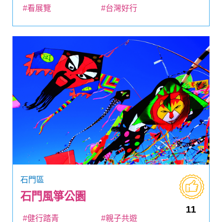
#看展覽
#台灣好行
石門區
石門風箏公園
11
#健行踏青
#親子共遊