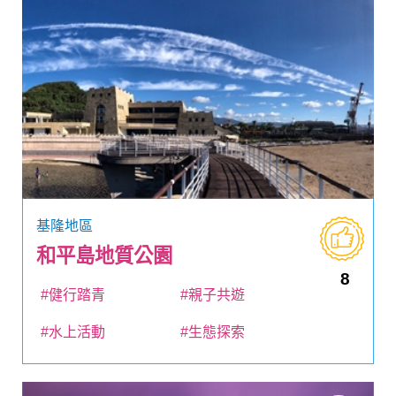
基隆地區
和平島地質公園
8
#健行踏青
#親子共遊
#水上活動
#生態探索