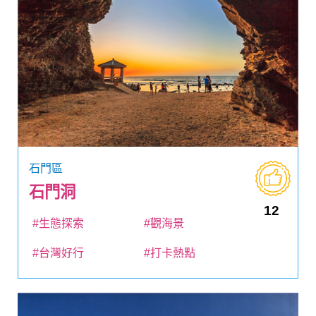
石門區
石門洞
12
#生態探索
#觀海景
#台灣好行
#打卡熱點