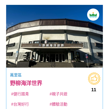
萬里區
野柳海洋世界
11
#健行踏青
#親子共遊
#台灣好行
#體驗活動