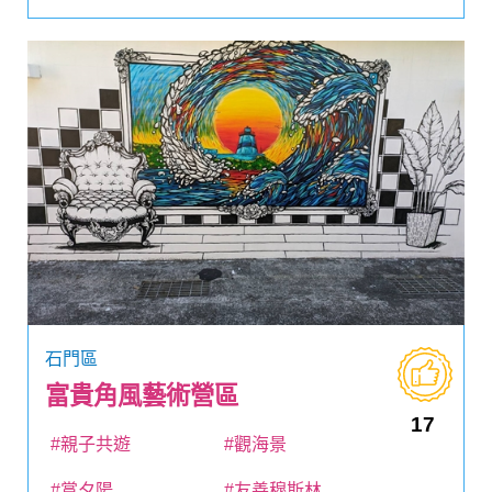
石門區
富貴角風藝術營區
17
#親子共遊
#觀海景
#賞夕陽
#友善穆斯林