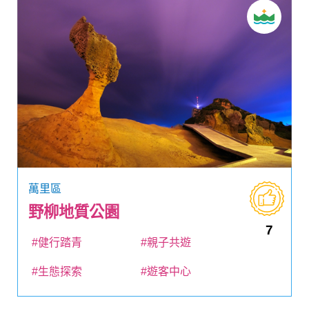
萬里區
野柳地質公園
7
#健行踏青
#親子共遊
#生態探索
#遊客中心