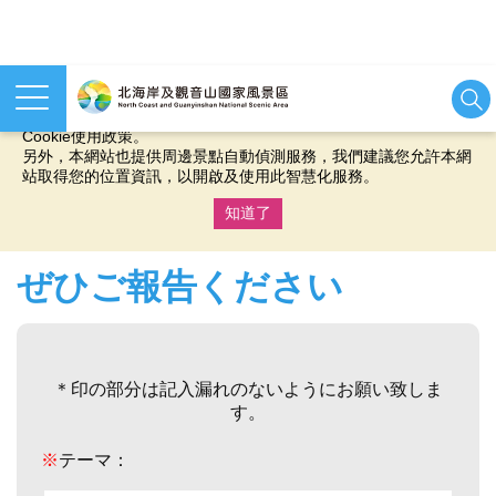
本網站使用cookies等相關技術以持續優化網站服務，並有助於為
您提供更佳的體驗，當您繼續使用本網站即表示您同意我們的
Cookie使用政策。
另外，本網站也提供周邊景點自動偵測服務，我們建議您允許本網
站取得您的位置資訊，以開啟及使用此智慧化服務。
知道了
:::
ぜひご報告ください
＊印の部分は記入漏れのないようにお願い致しま
す。
※
テーマ：