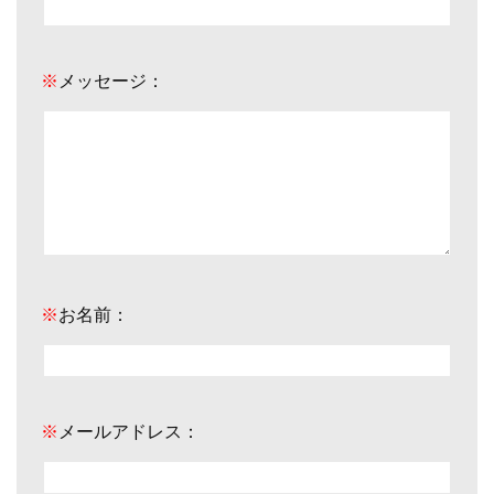
※
メッセージ：
※
お名前：
※
メールアドレス：