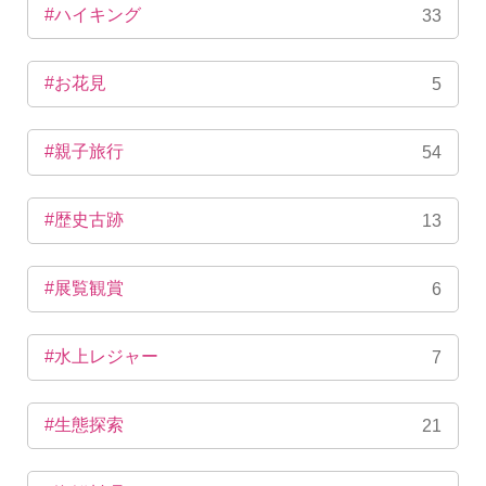
#ハイキング
33
#お花見
5
#親子旅行
54
#歴史古跡
13
#展覧観賞
6
#水上レジャー
7
#生態探索
21