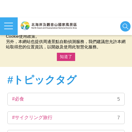
本網站使用cookies等相關技術以持續優化網站服務，並有助於為
您提供更佳的體驗，當您繼續使用本網站即表示您同意我們的
Cookie使用政策。
另外，本網站也提供周邊景點自動偵測服務，我們建議您允許本網
站取得您的位置資訊，以開啟及使用此智慧化服務。
知道了
:::
#トピックタグ
#必食
5
#サイクリング旅行
7