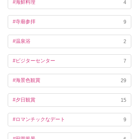
#海鮮料理
4
#寺廟参拝
9
#温泉浴
2
#ビジターセンター
7
#海景色観賞
29
#夕日観賞
15
#ロマンチックなデート
9
#田園風景