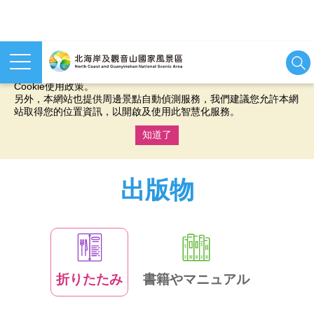
本網站使用cookies等相關技術以持續優化網站服務，並有助於為
您提供更佳的體驗，當您繼續使用本網站即表示您同意我們的
Cookie使用政策。
另外，本網站也提供周邊景點自動偵測服務，我們建議您允許本網
站取得您的位置資訊，以開啟及使用此智慧化服務。
知道了
:::
出版物
折りたたみ
書籍やマニュアル