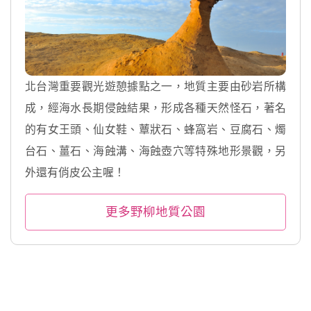
北台灣重要觀光遊憩據點之一，地質主要由砂岩所構
成，經海水長期侵蝕結果，形成各種天然怪石，著名
的有女王頭、仙女鞋、蕈狀石、蜂窩岩、豆腐石、燭
台石、薑石、海蝕溝、海蝕壺穴等特殊地形景觀，另
外還有俏皮公主喔！
更多野柳地質公園