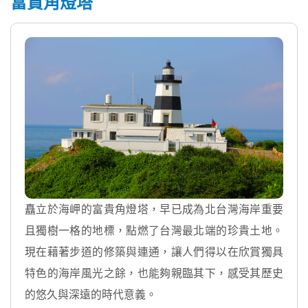
富貴角燈塔
矗立於海岬的富貴角燈塔，早已成為北台灣海岸重要
且獨樹一格的地標，點燃了台灣最北端的珍貴土地。
現在藉著步道的修築與連通，讓人們得以在欣賞獨具
特色的海岸風光之餘，也能夠親臨其下，感受其歷史
的悠久與深遠的時代意義。