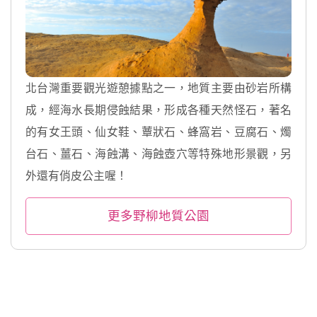
北台灣重要觀光遊憩據點之一，地質主要由砂岩所構
成，經海水長期侵蝕結果，形成各種天然怪石，著名
的有女王頭、仙女鞋、蕈狀石、蜂窩岩、豆腐石、燭
台石、薑石、海蝕溝、海蝕壺穴等特殊地形景觀，另
外還有俏皮公主喔！
更多野柳地質公園