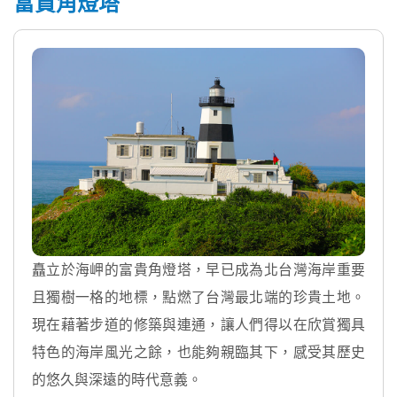
富貴角燈塔
矗立於海岬的富貴角燈塔，早已成為北台灣海岸重要
且獨樹一格的地標，點燃了台灣最北端的珍貴土地。
現在藉著步道的修築與連通，讓人們得以在欣賞獨具
特色的海岸風光之餘，也能夠親臨其下，感受其歷史
的悠久與深遠的時代意義。