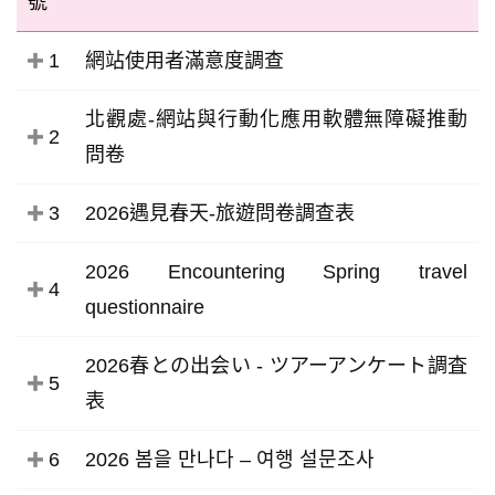
號
1
網站使用者滿意度調查
北觀處-網站與行動化應用軟體無障礙推動
2
問卷
3
2026遇見春天-旅遊問卷調查表
2026 Encountering Spring travel
4
questionnaire
2026春との出会い - ツアーアンケート調査
5
表
6
2026 봄을 만나다 – 여행 설문조사