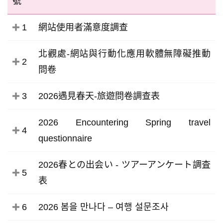
號
1
網站使用者滿意度調查
北觀處-網站與行動化應用軟體無障礙推動
2
問卷
3
2026遇見春天-旅遊問卷調查表
2026 Encountering Spring travel
4
questionnaire
2026春との出会い - ツアーアンケート調査
5
表
6
2026 봄을 만나다 – 여행 설문조사