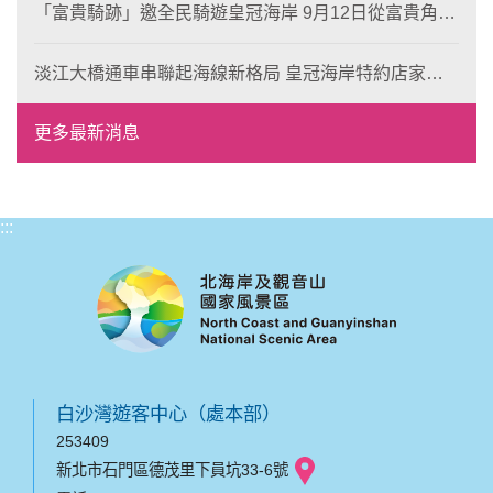
「富貴騎跡」邀全民騎遊皇冠海岸 9月12日從富貴角出
發 探索北海岸山海風光與在地魅力
淡江大橋通車串聯起海線新格局 皇冠海岸特約店家、
風格形塑即日起開放報名
更多最新消息
:::
白沙灣遊客中心（處本部）
253409
新北市石門區德茂里下員坑33-6號