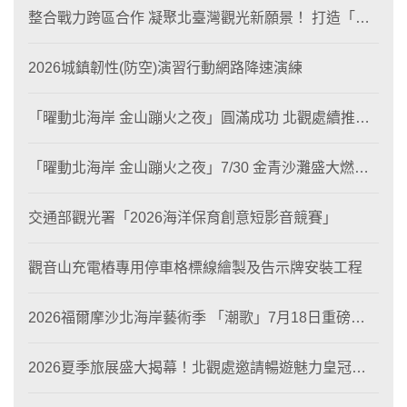
整合戰力跨區合作 凝聚北臺灣觀光新願景！ 打造「生
態與商業共生」黃金旅遊廊帶
2026城鎮韌性(防空)演習行動網路降速演練
「曜動北海岸 金山蹦火之夜」圓滿成功 北觀處續推照
片徵選與外籍青年免費體驗接軌國際四季觀光
「曜動北海岸 金山蹦火之夜」7/30 金青沙灘盛大燃
燒！
交通部觀光署「2026海洋保育創意短影音競賽」
觀音山充電樁專用停車格標線繪製及告示牌安裝工程
2026福爾摩沙北海岸藝術季 「潮歌」7月18日重磅登
場 榮獲東京設計金獎 限定兩大週末夜間免費入館
2026夏季旅展盛大揭幕！北觀處邀請暢遊魅力皇冠海
岸！