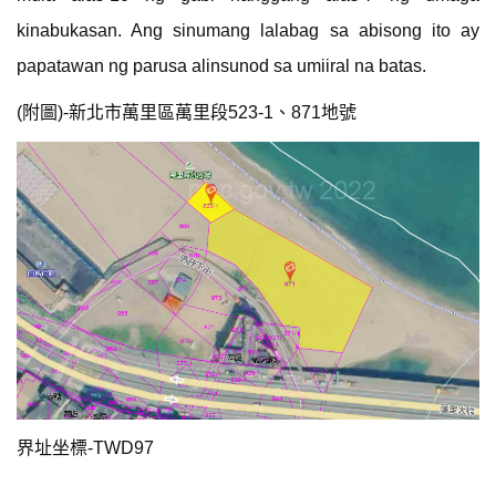
kinabukasan. Ang sinumang lalabag sa abisong ito ay
papatawan ng parusa alinsunod sa umiiral na batas.
(附圖)-新北市萬里區萬里段523-1、871地號
界址坐標-TWD97