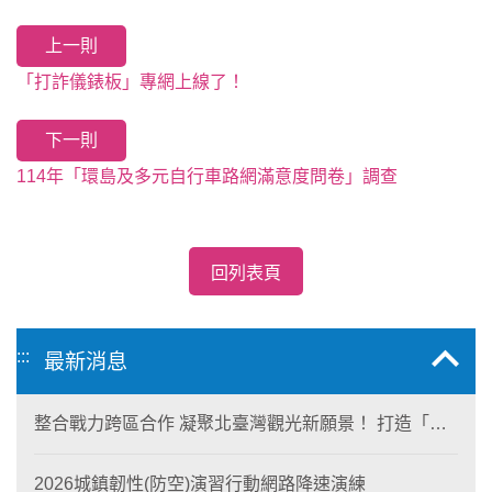
上一則
「打詐儀錶板」專網上線了！
下一則
114年「環島及多元自行車路網滿意度問卷」調查
回列表頁
:::
最新消息
整合戰力跨區合作 凝聚北臺灣觀光新願景！ 打造「生
態與商業共生」黃金旅遊廊帶
2026城鎮韌性(防空)演習行動網路降速演練