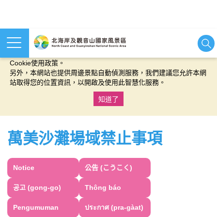
本網站使用cookies等相關技術以持續優化網站服務，並有助於為
您提供更佳的體驗，當您繼續使用本網站即表示您同意我們的
Cookie使用政策。
另外，本網站也提供周邊景點自動偵測服務，我們建議您允許本網
站取得您的位置資訊，以開啟及使用此智慧化服務。
知道了
:::
萬美沙灘場域禁止事項
Notice
公告 (こうこく)
공고 (gong-go)
Thông báo
Pengumuman
ประกาศ (pra-gàat)