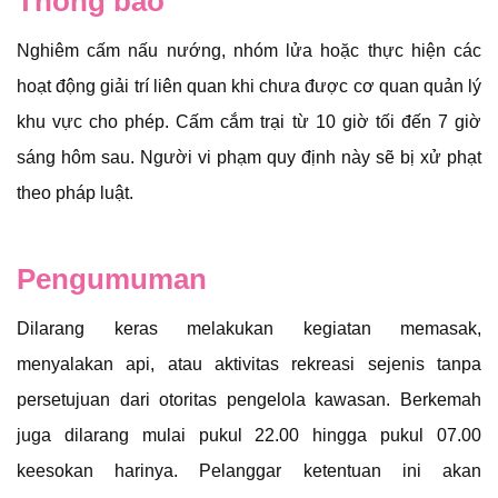
Thông báo
Nghiêm cấm nấu nướng, nhóm lửa hoặc thực hiện các
hoạt động giải trí liên quan khi chưa được cơ quan quản lý
khu vực cho phép. Cấm cắm trại từ 10 giờ tối đến 7 giờ
sáng hôm sau. Người vi phạm quy định này sẽ bị xử phạt
theo pháp luật.
Pengumuman
Dilarang keras melakukan kegiatan memasak,
menyalakan api, atau aktivitas rekreasi sejenis tanpa
persetujuan dari otoritas pengelola kawasan. Berkemah
juga dilarang mulai pukul 22.00 hingga pukul 07.00
keesokan harinya. Pelanggar ketentuan ini akan