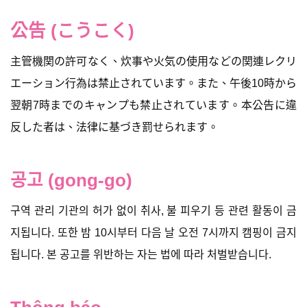
公告 (こうこく)
主管機関の許可なく、炊事や火気の使用などの関連レクリ
エーション行為は禁止されています。また、午後10時から
翌朝7時までのキャンプも禁止されています。本公告に違
反した者は、法律に基づき罰せられます。
공고 (gong-go)
구역 관리 기관의 허가 없이 취사, 불 피우기 등 관련 활동이 금
지됩니다. 또한 밤 10시부터 다음 날 오전 7시까지 캠핑이 금지
됩니다. 본 공고를 위반하는 자는 법에 따라 처벌받습니다.