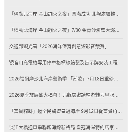
「曜動北海岸 金山蹦火之夜」圓滿成功 北觀處續推照
片徵選與外籍青年免費體驗接軌國際四季觀光
「曜動北海岸 金山蹦火之夜」7/30 金青沙灘盛大燃
燒！
交通部觀光署「2026海洋保育創意短影音競賽」
觀音山充電樁專用停車格標線繪製及告示牌安裝工程
2026福爾摩沙北海岸藝術季 「潮歌」7月18日重磅登
場 榮獲東京設計金獎 限定兩大週末夜間免費入館
2026夏季旅展盛大揭幕！北觀處邀請暢遊魅力皇冠海
岸！
「富貴騎跡」邀全民騎遊皇冠海岸 9月12日從富貴角出
發 探索北海岸山海風光與在地魅力
淡江大橋通車串聯起海線新格局 皇冠海岸特約店家、