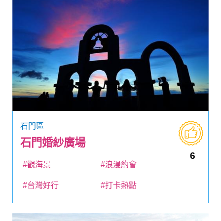
石門區
石門婚紗廣場
6
#觀海景
#浪漫約會
#台灣好行
#打卡熱點