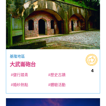
基隆地區
大武崙砲台
4
#健行踏青
#歷史古蹟
#婚紗熱點
#體驗活動