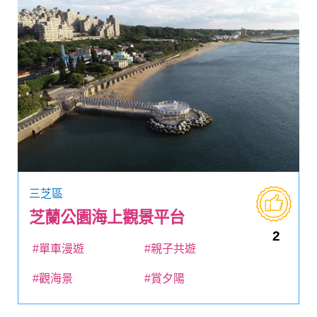
三芝區
芝蘭公園海上觀景平台
2
#單車漫遊
#親子共遊
#觀海景
#賞夕陽