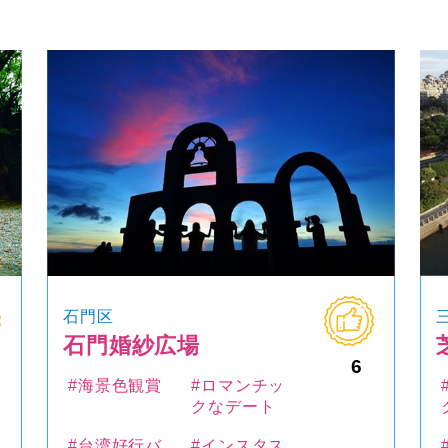
石門区
石門婚紗広場
6
#海景色観賞
#ロマンチッ
クなデート
#台湾好行バ
#インスタス