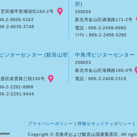
所)
芝区埔坪里埔頭坑164-2号
208204
新北市金山区磺港路171-2号
-2-8635-5143
86-2-8635-3748
電話：886-2-2498-8980
ﾌｧｸｽ：886-2-2498-5290
ビジターセンター (観音山管
中角湾ビジターセンター
208003
新北市金山区海興路180-3号
股区凌雲路三段130号
電話：886-2-2408-2319
-2-2292-8888
86-2-2291-9444
プライバシーポリシー
|
情報セキュリティポリシー
|
Copyright © 北海岸および観音山国家風景区. All rights 