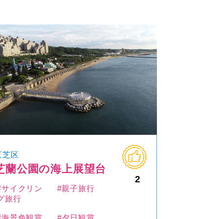
三芝区
芝蘭公園の海上展望台
2
#サイクリン
#親子旅行
グ旅行
#海景色観賞
#夕日観賞