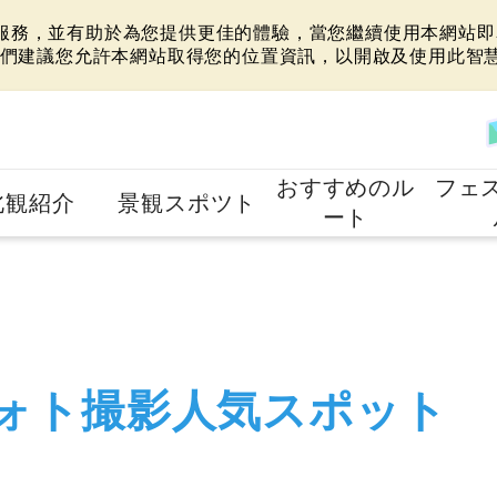
站服務，並有助於為您提供更佳的體驗，當您繼續使用本網站即表
們建議您允許本網站取得您的位置資訊，以開啟及使用此智
おすすめのル
フェ
北観紹介
景観スポツト
ート
ォト撮影人気スポット