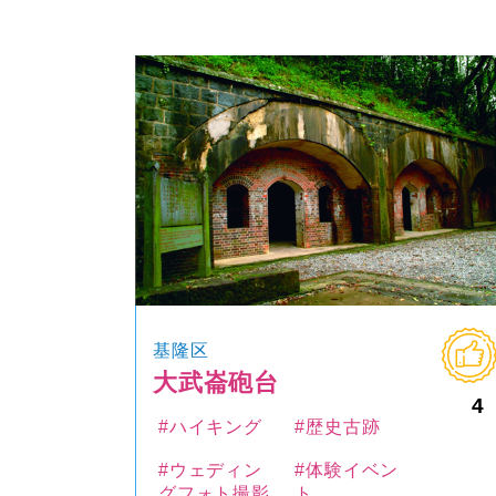
基隆区
大武崙砲台
4
#ハイキング
#歴史古跡
#ウェディン
#体験イベン
グフォト撮影
ト