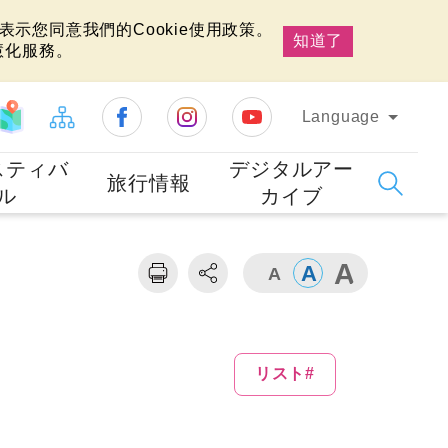
示您同意我們的Cookie使用政策。
知道了
慧化服務。
Language
スティバ
デジタルアー
旅行情報
ル
カイブ
リスト#