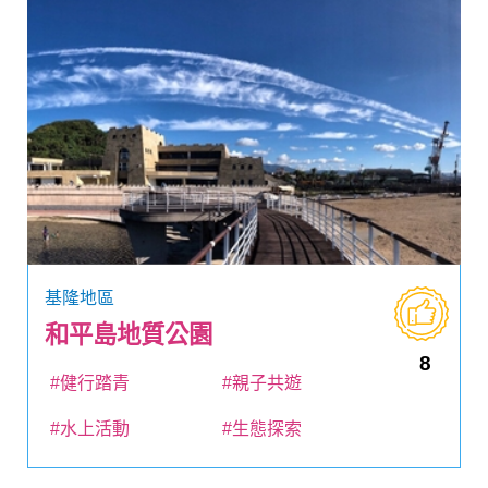
基隆地區
和平島地質公園
8
#健行踏青
#親子共遊
#水上活動
#生態探索