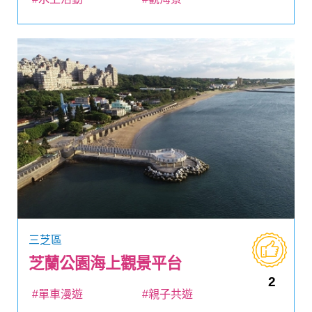
三芝區
芝蘭公園海上觀景平台
2
#單車漫遊
#親子共遊