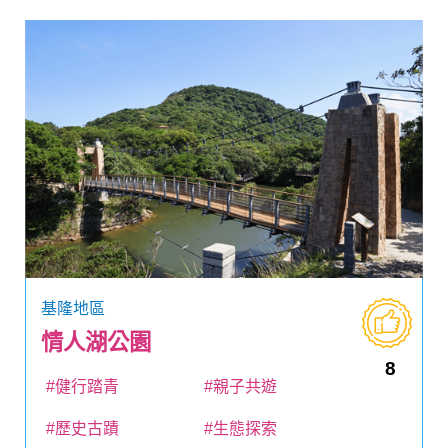
基隆地區
情人湖公園
8
#健行踏青
#親子共遊
#歷史古蹟
#生態探索