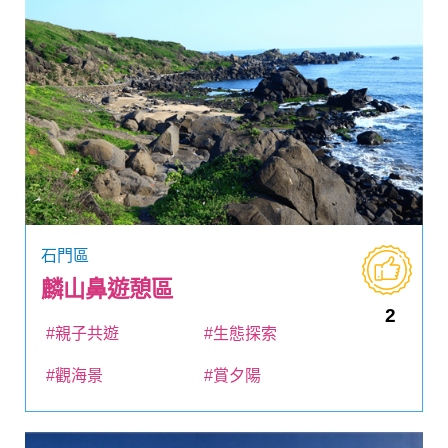
石門區
麟山鼻遊憩區
2
#親子共遊
#生態探索
#觀海景
#賞夕陽