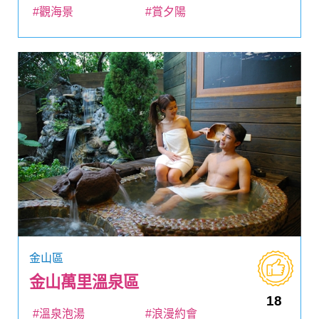
#觀海景
#賞夕陽
金山區
金山萬里溫泉區
18
#溫泉泡湯
#浪漫約會