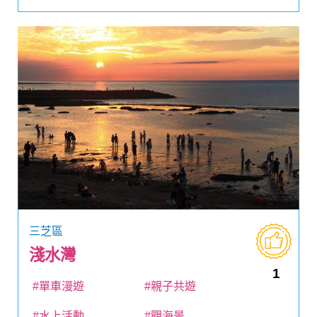
三芝區
淺水灣
1
#單車漫遊
#親子共遊
#水上活動
#觀海景