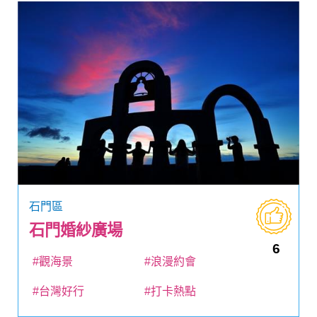
石門區
石門婚紗廣場
6
#觀海景
#浪漫約會
#台灣好行
#打卡熱點