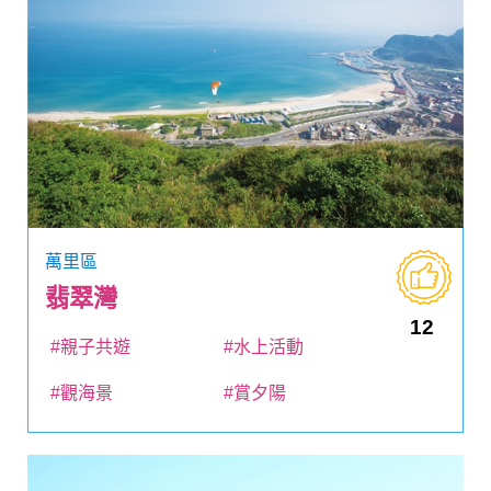
萬里區
翡翠灣
12
#親子共遊
#水上活動
#觀海景
#賞夕陽