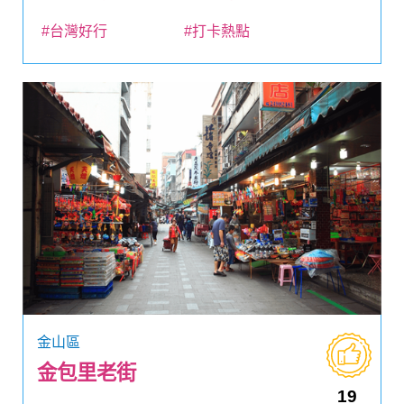
#台灣好行
#打卡熱點
金山區
金包里老街
19