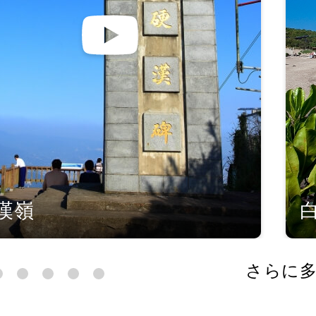
漢嶺
さらに