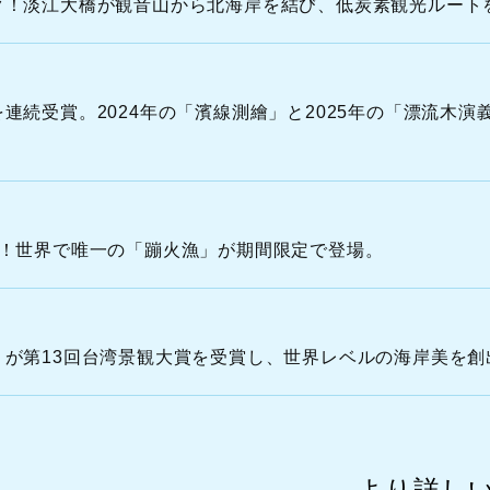
O
ク！淡江大橋が観音山から北海岸を結び、低炭素観光ルート
R
T
H
続受賞。2024年の「濱線測繪」と2025年の「漂流木演義
C
O
A
ト！世界で唯一の「蹦火漁」が期間限定で登場。
が第13回台湾景観大賞を受賞し、世界レベルの海岸美を創
より詳し