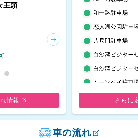
等嶼亭
和一路駐車場
恋人湖公園駐車場
八尺門駐車場
白沙湾ビジター
ズ
白沙湾ビジター
ムーンベイ駐車
野柳地質公園駐
流れ情報
さらに
亀吼平置き駐車
観音山遊客中心
車の流れ
観音山遊客中心