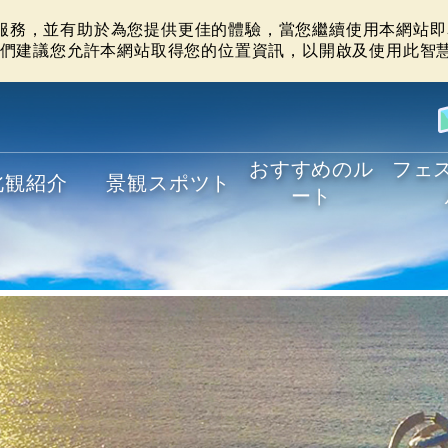
站服務，並有助於為您提供更佳的體驗，當您繼續使用本網站即表
們建議您允許本網站取得您的位置資訊，以開啟及使用此智
おすすめのル
フェ
北観紹介
景観スポツト
ート