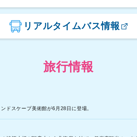
楓櫃斗湖駐車場
リアルタイムバス情報
翡翠湾駐車場
金山立体駐車場
旅行情報
N
S
A
間ランドスケープ美術館が6月28日に登場。
N