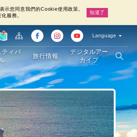
示您同意我們的Cookie使用政策。
知道了
慧化服務。
Language
スティバ
デジタルアー
旅行情報
ル
カイブ