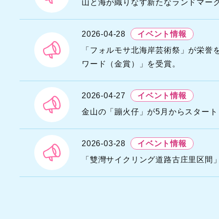
A
山と海が織りなす新たなランドマー
U
G
2026-04-28
イベント情報
D
「フォルモサ北海岸芸術祭」が栄誉を連
N
A
ワード（金賞）」を受賞。
S
T
2026-04-27
イベント情報
金山の「蹦火仔」が5月からスター
2026-03-28
イベント情報
「雙灣サイクリング道路古庄里区間」