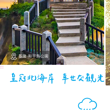
基隆-和平島公園
:::