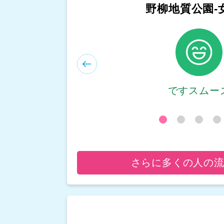
和平島公園-
ですスムー
さらに多くの人の