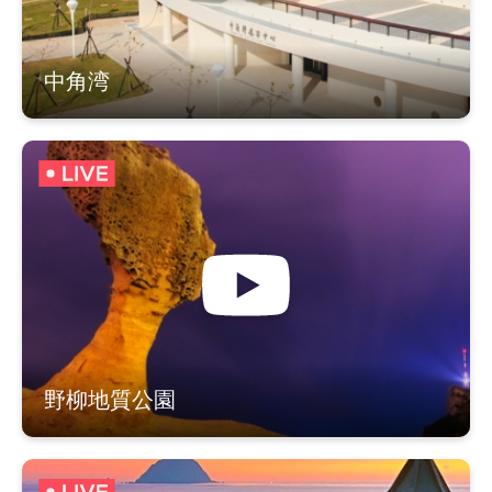
中角湾
N
N
A
S
H
A
S
N
I
Y
N
N
O
A
R
U
G
T
野柳地質公園
H
D
C
N
O
A
A
S
T