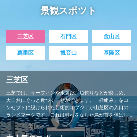
景観スポツト
三芝区
石門区
金山区
萬里区
観音山
基隆区
三芝区
三芝では、サーフィンや水遊び、魚釣りなどが楽しめ、
大自然にぐっと近づくことができます。「枠組み」をコ
ンセプトに設けられた芸術的オブジェが山芝区の入口の
ランドマークです。これは群れをなした鳥が首を伸ばし...