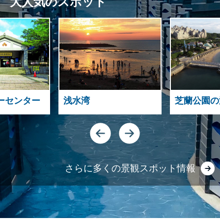
大人気のスポット
ーセンター
浅水湾
芝蘭公園の
さらに多くの景観スポット情報