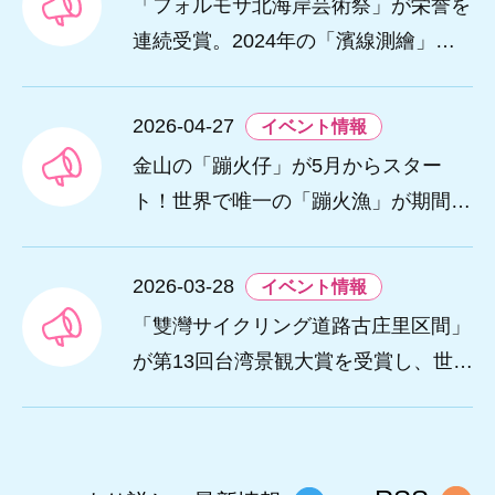
「フォルモサ北海岸芸術祭」が栄誉を
連続受賞。2024年の「濱線測繪」と2
025年の「漂流木演義」が、ともに20
26年アメリカ「MUSEデザインアワー
2026-04-27
イベント情報
ド（金賞）」を受賞。
金山の「蹦火仔」が5月からスター
ト！世界で唯一の「蹦火漁」が期間限
定で登場。
2026-03-28
イベント情報
「雙灣サイクリング道路古庄里区間」
が第13回台湾景観大賞を受賞し、世界
レベルの海岸美を創出。