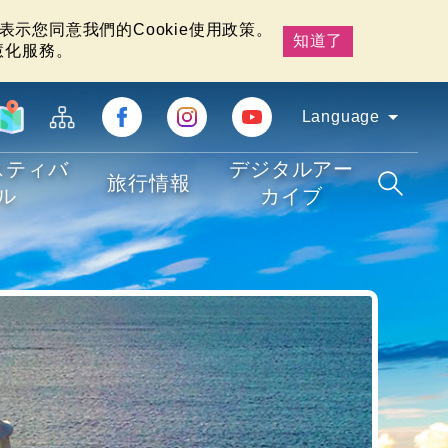
示您同意我們的Cookie使用政策。
知道了
慧化服務。
Language
スティバ
デジタルアー
旅行情報
ル
カイブ