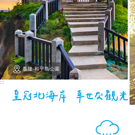
基隆-和平島公園
:::