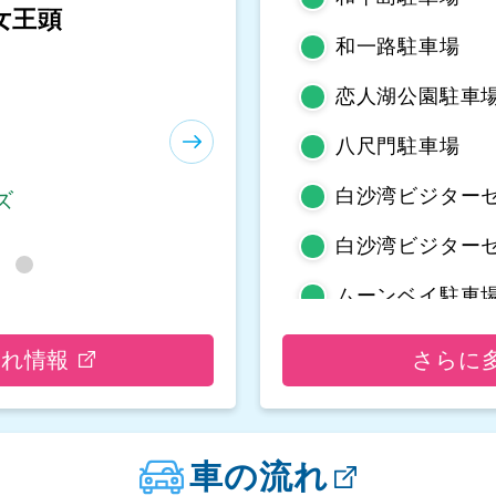
等嶼亭
和一路駐車場
恋人湖公園駐車場
八尺門駐車場
白沙湾ビジター
ズ
白沙湾ビジター
ムーンベイ駐車
野柳地質公園駐
流れ情報
さらに
亀吼平置き駐車
観音山遊客中心
車の流れ
観音山遊客中心