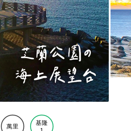
基隆
萬里
1