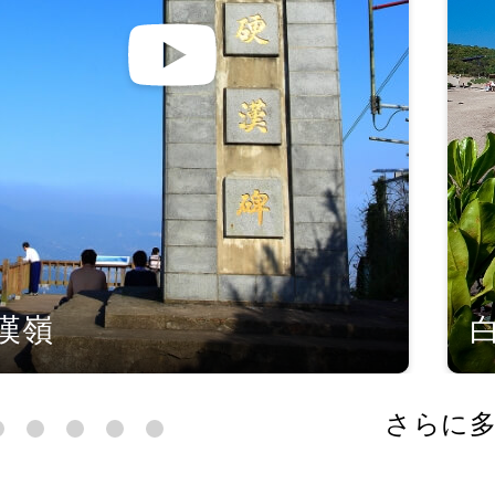
漢嶺
さらに