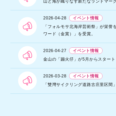
N
山と海が織りなす新たなランドマー
A
U
2026-04-28
イベント情報
G
「フォルモサ北海岸芸術祭」が栄誉を連
D
N
ワード（金賞）」を受賞。
A
T
2026-04-27
イベント情報
金山の「蹦火仔」が5月からスター
2026-03-28
イベント情報
「雙灣サイクリング道路古庄里区間」