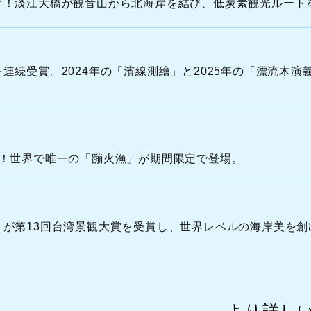
R
ク！淡江大橋が観音山から北海岸を結び、低炭素観光ルート
T
H
C
続受賞。2024年の「濱線測繪」と2025年の「漂流木演義
O
A
S
ト！世界で唯一の「蹦火漁」が期間限定で登場。
が第13回台湾景観大賞を受賞し、世界レベルの海岸美を創
より詳し