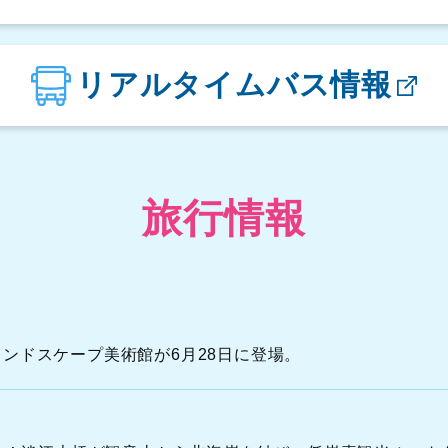
楓櫃斗湖駐車場
リアルタイムバス情報
翡翠湾駐車場
金山立体駐車場
旅行情報
S
A
間ランドスケープ美術館が6月28日に登場。
N
O