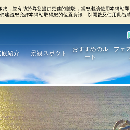
站服務，並有助於為您提供更佳的體驗，當您繼續使用本網站即表
們建議您允許本網站取得您的位置資訊，以開啟及使用此智
おすすめのル
フェ
北観紹介
景観スポツト
ート