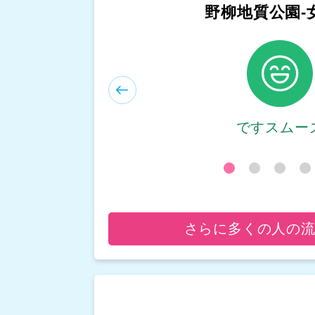
和平島公園-
ですスムー
さらに多くの人の