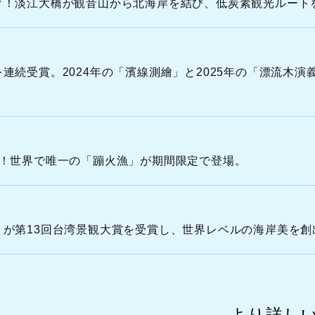
ク！淡江大橋が観音山から北海岸を結び、低炭素観光ルート
N
O
R
T
続受賞。2024年の「濱線測繪」と2025年の「漂流木演義
H
C
ト！世界で唯一の「蹦火漁」が期間限定で登場。
が第13回台湾景観大賞を受賞し、世界レベルの海岸美を創
より詳し