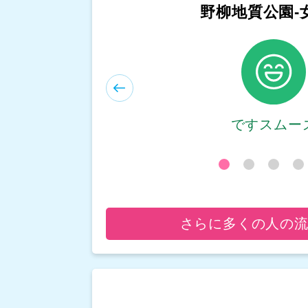
野柳地質公園-
和平島公園-
ですスムー
ですスムー
さらに多くの人の