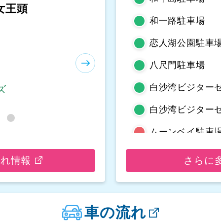
女王頭
等嶼亭
和一路駐車場
恋人湖公園駐車場
八尺門駐車場
白沙湾ビジター
ズ
ズ
白沙湾ビジター
ムーンベイ駐車
野柳地質公園駐
流れ情報
さらに
亀吼平置き駐車
観音山遊客中心
車の流れ
観音山遊客中心