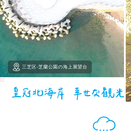
三芝区-芝蘭公園の海上展望台
:::