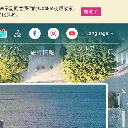
示您同意我們的Cookie使用政策。
知道了
慧化服務。
Language
スティバ
デジタルアー
旅行情報
ル
カイブ