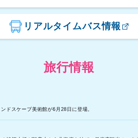
楓櫃斗湖駐車場
リアルタイムバス情報
翡翠湾駐車場
金山立体駐車場
旅行情報
N
N
S
A
間ランドスケープ美術館が6月28日に登場。