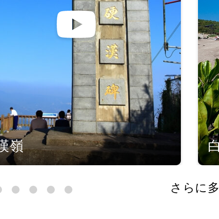
漢嶺
さらに