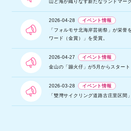
G
山と海が織りなす新たなランドマー
D
2026-04-28
イベント情報
N
A
「フォルモサ北海岸芸術祭」が栄誉を連
T
ワード（金賞）」を受賞。
S
O
A
2026-04-27
イベント情報
金山の「蹦火仔」が5月からスター
2026-03-28
イベント情報
「雙灣サイクリング道路古庄里区間」