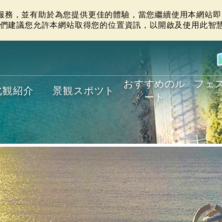
站服務，並有助於為您提供更佳的體驗，當您繼續使用本網站即表
們建議您允許本網站取得您的位置資訊，以開啟及使用此智
おすすめのル
フェ
北観紹介
景観スポツト
ート