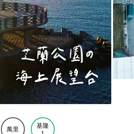
基隆
萬里
1