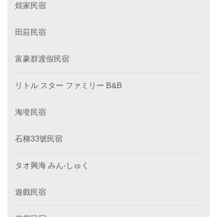
煌家民宿
田莊民宿
富豪群渡假民宿
リトル スター ファミリー B&B
海墘民宿
石梯33號民宿
タオ興海 みん‐しゅく
遊戲民宿