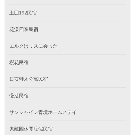
土囲192民宿
花漾四季民宿
エルクはリスに会った
櫻花民宿
日安艸木公寓民宿
慢活民宿
サンシャイン青境ホームステイ
素敵園休閒渡假民宿