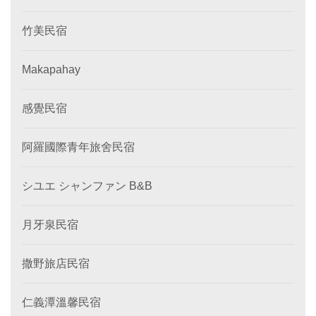
竹美民宿
Makapahay
感覺民宿
阿羅國際青年旅舍民宿
シユエ シャンファン B&B
月牙泉民宿
撒野旅店民宿
仁義潭溫馨民宿