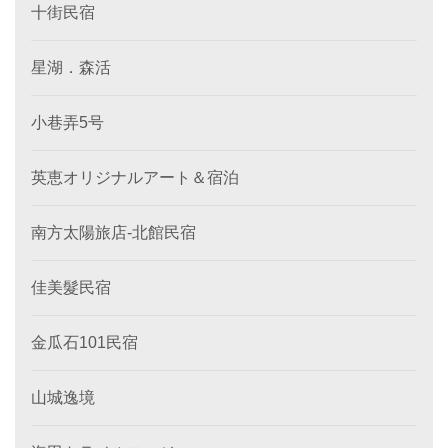
十街民宿
星湖．森活
小巷弄5号
英恵オリジナルアート＆宿泊
南方太陽旅店-北館民宿
佳美髮民宿
金瓜石101民宿
山城逸境