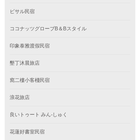
ビサル民宿
ココナッツグローブB＆Bスタイル
印象泰雅渡假民宿
墾丁沐晨旅店
窩二樓小客棧民宿
浪花旅店
良いトゥート みん‐しゅく
花蓮好書室民宿