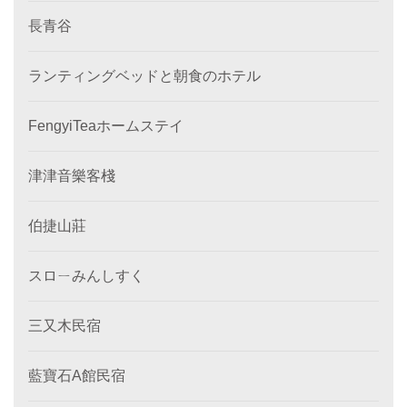
長青谷
ランティングベッドと朝食のホテル
FengyiTeaホームステイ
津津音樂客棧
伯捷山莊
スロㄧみんしすく
三又木民宿
藍寶石A館民宿