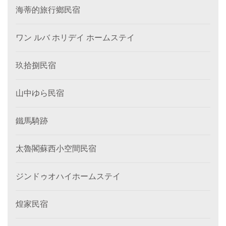
海蒂的旅行鄉民宿
ワン ルバ ホリデイ ホームステイ
玖拾捌民宿
山中ゆら民宿
鐵馬騎跡
太魯閣蘇西小空間民宿
ジンドゥオハイホームステイ
煌家民宿