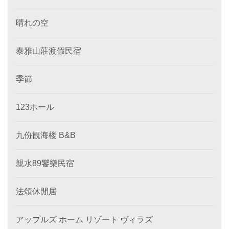
晴れの空
泰雅山莊渡假民宿
季節
123ホール
九份観海楼 B&B
親水89饗樂民宿
法頌休閒居
アップルズ ホーム リゾート ヴィラズ