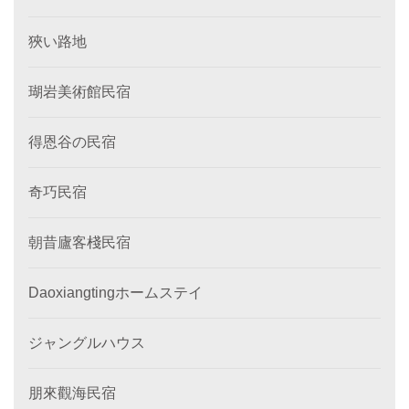
狹い路地
瑚岩美術館民宿
得恩谷の民宿
奇巧民宿
朝昔廬客棧民宿
Daoxiangtingホームステイ
ジャングルハウス
朋來觀海民宿