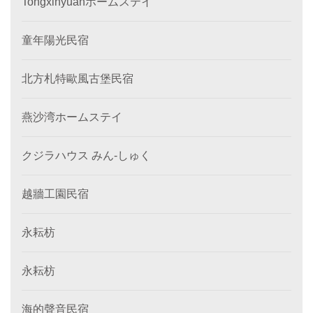
Tongxinyuanホームステイ
童年陽光民宿
北方札特歐風古堡民宿
燕沙湾ホームステイ
クジラハウス みん‐しゅく
越牆工園民宿
永耘枋
永耘枋
海的聲音民宿