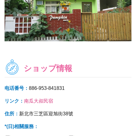
ショップ情報
电话番号：
886-953-841831
リンク：
南瓜大叔民宿
住所：
新北市三芝區迎旭街38號
*(日)相關服務：