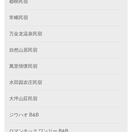
都映民宿
常峨民宿
万金龙温泉民宿
自然山居民宿
萬里情懷民宿
水田园农庄民宿
大坪山莊民宿
ジウハオ B&B
ロマンチック ワンリー B&B