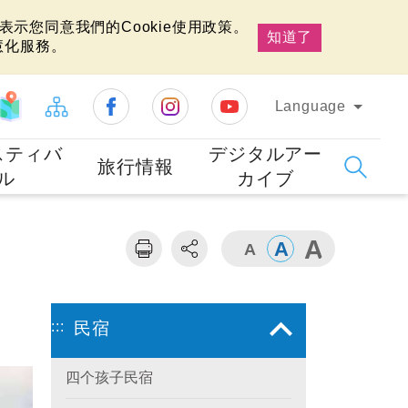
示您同意我們的Cookie使用政策。
知道了
慧化服務。
Language
スティバ
デジタルアー
旅行情報
ル
カイブ
:::
民宿
四个孩子民宿