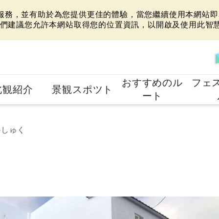
站服務，並有助於為您提供更佳的體驗，當您繼續使用本網站即表
們建議您允許本網站取得您的位置資訊，以開啟及使用此智
おすすめのル
フェ
北観紹介
景観スポツト
ート
‐しゅく