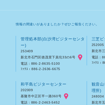
情報の間違いがありましたか？ぜひご報告ください。
管理処本部(白沙湾ビジターセンタ
三芝ビ
ー)
252005
新北市三
253409
新北市石門区徳茂里下員坑33の6号
電話：886
ﾌｧｸｽ：8
電話：886-2-8635-5100
ﾌｧｸｽ：886-2-2636-6675
和平島ビジターセンター
観音山
202009
理所)
基隆市中正区平一路360号
248004
新北市五
電話：886-2-2463-5452