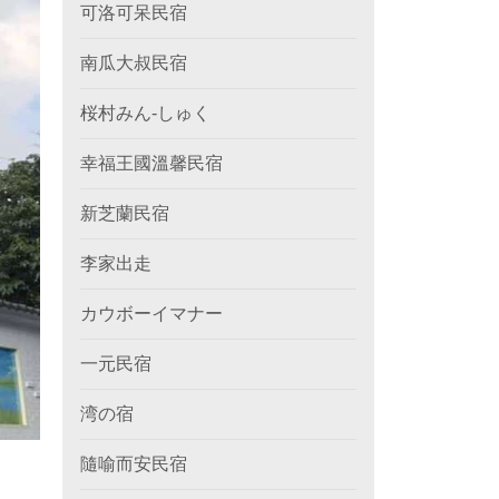
可洛可呆民宿
南瓜大叔民宿
桜村みん‐しゅく
幸福王國溫馨民宿
新芝蘭民宿
李家出走
カウボーイマナー
一元民宿
湾の宿
隨喻而安民宿