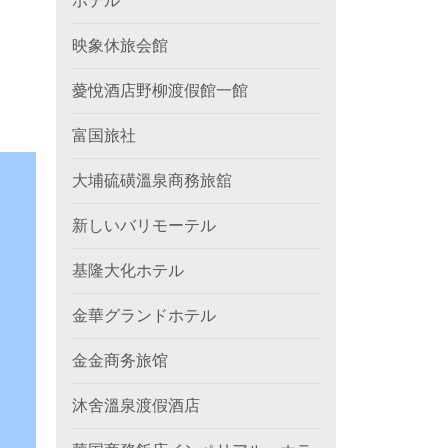
ホテル
映象休旅会館
薆悅酒店野柳渡假館一館
富国旅社
大埔硫磺溫泉商務旅舘
新しいバリモーテル
基隆大化ホテル
金華グランドホテル
金金商务旅馆
沐舍溫泉渡假酒店