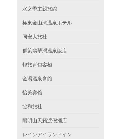
水之季主題旅館
極東金山湾温泉ホテル
同安大旅社
群策翡翠灣溫泉飯店
輕旅背包客棧
金湯溫泉會館
怡美宾馆
協和旅社
陽明山天籟渡假酒店
レインアイランドイン