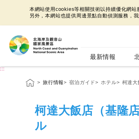
本網站使用cookies等相關技術以持續優化網
另外，本網站也提供周邊景點自動偵測服務，我
:::
最新情報
:::
旅行情報
宿泊ガイド
ホテル
柯達大
柯達大飯店（基隆
ル