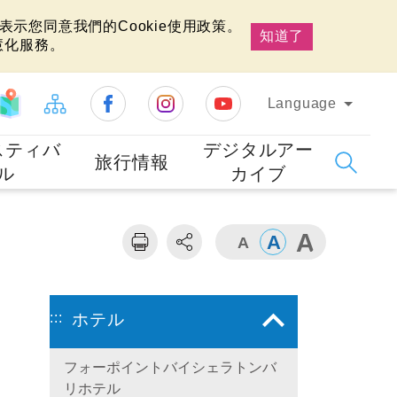
示您同意我們的Cookie使用政策。
知道了
慧化服務。
Language
スティバ
デジタルアー
旅行情報
ル
カイブ
:::
ホテル
フォーポイントバイシェラトンバ
リホテル