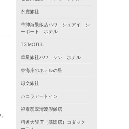
永豐旅社
華帥海景飯店ハワ シュアイ シ
ーポート ホテル
TS MOTEL
華星旅社ハワ シン ホテル
東海岸のホテルの星
緑文旅社
バニラアートイン
福泰翡翠灣渡假飯店
ム
柯達大飯店（基隆店）コダック