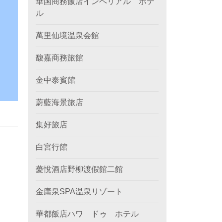
華国商務飯店インペリアル ホテ
ル
萬里仙境温泉会館
馥嘉商務旅館
金中泰賓館
蔚藍海景旅店
集好旅店
白宮行館
薆悅酒店野柳渡假館二館
金庸泉SPA温泉リゾート
華都飯店ハワ ドゥ ホテル