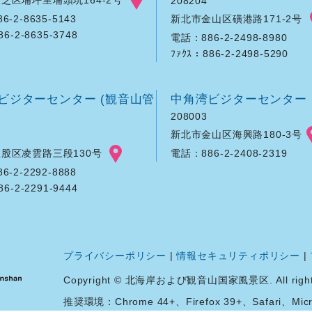
208204
新北市金山区磺港路171-2号
-2-8635-5143
86-2-8635-3748
電話：886-2-2498-8980
ﾌｧｸｽ：886-2-2498-5290
ビジターセンター (観音山管
中角湾ビジターセンター
208003
新北市金山区海興路180-3号
股区凌雲路三段130号
電話：886-2-2408-2319
-2-2292-8888
86-2-2291-9444
プライバシーポリシー
|
情報セキュリティポリシー
|
Copyright © 北海岸および観音山国家風景区. All rights 
推奨環境：Chrome 44+、Firefox 39+、Safari、Micro