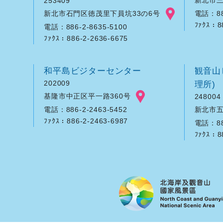
253409
新北市石門区徳茂里下員坑33の6号
電話：886
ﾌｧｸｽ：8
電話：886-2-8635-5100
ﾌｧｸｽ：886-2-2636-6675
和平島ビジターセンター
観音山
202009
理所)
基隆市中正区平一路360号
248004
新北市五
電話：886-2-2463-5452
ﾌｧｸｽ：886-2-2463-6987
電話：886
ﾌｧｸｽ：8