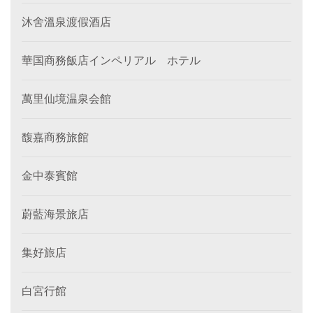
沐舍溫泉渡假酒店
華国商務飯店インペリアル ホテル
萬里仙境温泉会館
馥嘉商務旅館
金中泰賓館
蔚藍海景旅店
集好旅店
白宮行館