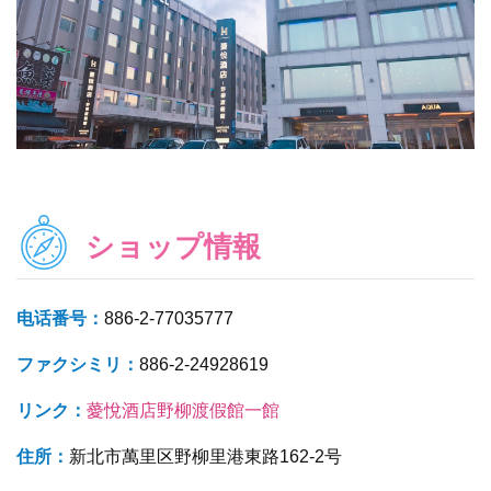
ショップ情報
电话番号：
886-2-77035777
ファクシミリ：
886-2-24928619
リンク：
薆悅酒店野柳渡假館一館
住所：
新北市萬里区野柳里港東路162-2号