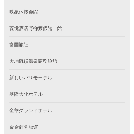
映象休旅会館
薆悅酒店野柳渡假館一館
富国旅社
大埔硫磺溫泉商務旅舘
新しいバリモーテル
基隆大化ホテル
金華グランドホテル
金金商务旅馆