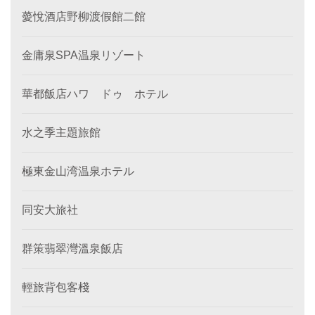
薆悅酒店野柳渡假館二館
金庸泉SPA温泉リゾート
華都飯店ハワ ドゥ ホテル
水之季主題旅館
極東金山湾温泉ホテル
同安大旅社
群策翡翠灣溫泉飯店
輕旅背包客棧