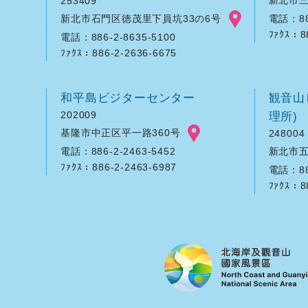
253409
新北市石門区徳茂里下員坑33の6号
電話：886
ﾌｧｸｽ：8
電話：886-2-8635-5100
ﾌｧｸｽ：886-2-2636-6675
和平島ビジターセンター
観音山
202009
理所)
基隆市中正区平一路360号
248004
新北市五
電話：886-2-2463-5452
ﾌｧｸｽ：886-2-2463-6987
電話：886
ﾌｧｸｽ：8