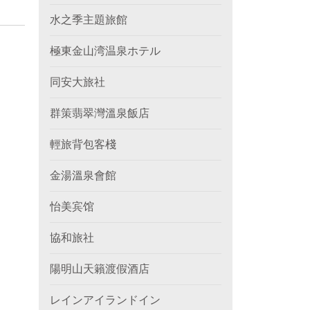
水之季主題旅館
極東金山湾温泉ホテル
同安大旅社
群策翡翠灣溫泉飯店
輕旅背包客棧
金湯溫泉會館
怡美宾馆
協和旅社
陽明山天籟渡假酒店
レインアイランドイン