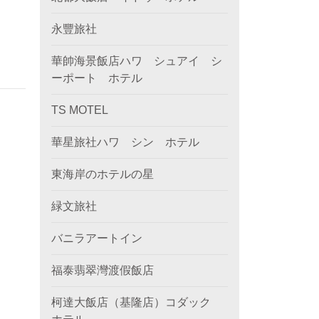
永豐旅社
華帥海景飯店ハワ シュアイ シ
ーポート ホテル
TS MOTEL
華星旅社ハワ シン ホテル
東海岸のホテルの星
緑文旅社
バニラアートイン
福泰翡翠灣渡假飯店
柯達大飯店（基隆店）コダック