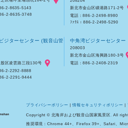
208204
新北市金山区磺港路171-2号
-2-8635-5143
86-2-8635-3748
電話：886-2-2498-8980
ﾌｧｸｽ：886-2-2498-5290
ビジターセンター (観音山管
中角湾ビジターセンター
208003
新北市金山区海興路180-3号
股区凌雲路三段130号
電話：886-2-2408-2319
-2-2292-8888
86-2-2291-9444
プライバシーポリシー
|
情報セキュリティポリシー
|
Copyright © 北海岸および観音山国家風景区. All rights 
推奨環境：Chrome 44+、Firefox 39+、Safari、Micro