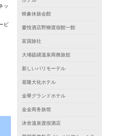
ホテル
ネッ
映象休旅会館
ービ
薆悅酒店野柳渡假館一館
富国旅社
大埔硫磺溫泉商務旅舘
新しいバリモーテル
基隆大化ホテル
金華グランドホテル
金金商务旅馆
沐舍溫泉渡假酒店