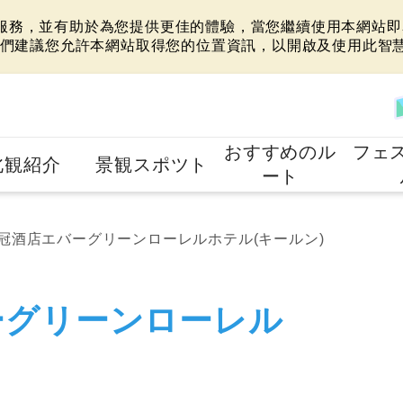
站服務，並有助於為您提供更佳的體驗，當您繼續使用本網站即表
們建議您允許本網站取得您的位置資訊，以開啟及使用此智
おすすめのル
フェ
北観紹介
景観スポツト
ート
冠酒店エバーグリーンローレルホテル(キールン)
ーグリーンローレル