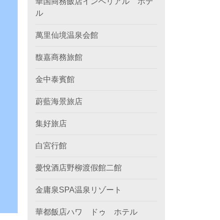
華国商務飯店インペリアル ホテ
ル
萬里仙境温泉会館
馥嘉商務旅館
金中泰賓館
蔚藍海景旅店
集好旅店
白宮行館
薆悅酒店野柳渡假館二館
金庸泉SPA温泉リゾート
華都飯店ハワ ドゥ ホテル