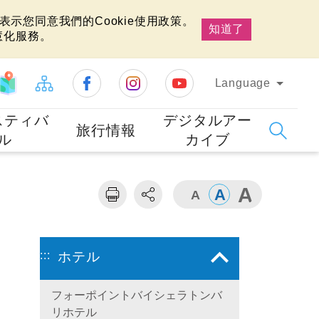
示您同意我們的Cookie使用政策。
知道了
慧化服務。
Language
スティバ
デジタルアー
旅行情報
ル
カイブ
:::
ホテル
フォーポイントバイシェラトンバ
リホテル