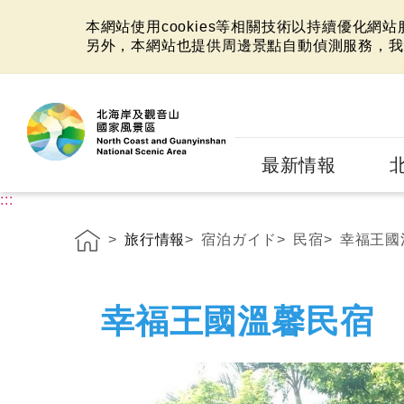
本網站使用cookies等相關技術以持續優化網
另外，本網站也提供周邊景點自動偵測服務，我
:::
最新情報
:::
旅行情報
宿泊ガイド
民宿
幸福王國
幸福王國溫馨民宿