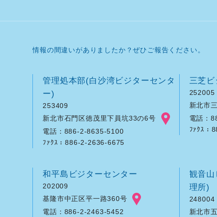
情報の間違いがありましたか？ぜひご報告ください。
管理処本部(白沙湾ビジターセンタ
三芝ビ
ー)
252005
新北市三
253409
新北市石門区徳茂里下員坑33の6号
電話：886
ﾌｧｸｽ：8
電話：886-2-8635-5100
ﾌｧｸｽ：886-2-2636-6675
和平島ビジターセンター
観音山
202009
理所)
基隆市中正区平一路360号
248004
新北市五
電話：886-2-2463-5452