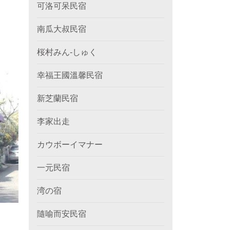
可洛可呆民宿
南瓜大叔民宿
桜村みん‐しゅく
幸福王國溫馨民宿
新芝蘭民宿
李家出走
カウボーイマナー
一元民宿
湾の宿
隨喻而安民宿