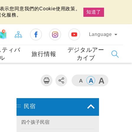
示您同意我們的Cookie使用政策。
知道了
慧化服務。
Language
スティバ
デジタルアー
旅行情報
ル
カイブ
:::
民宿
四个孩子民宿