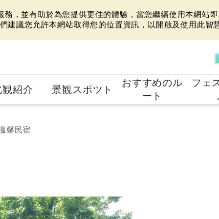
站服務，並有助於為您提供更佳的體驗，當您繼續使用本網站即表
們建議您允許本網站取得您的位置資訊，以開啟及使用此智
おすすめのル
フェ
北観紹介
景観スポツト
ート
溫馨民宿