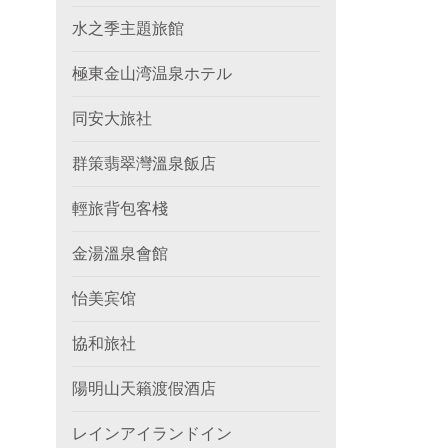
水之季主題旅館
極東金山湾温泉ホテル
同安大旅社
群策翡翠灣溫泉飯店
輕旅背包客棧
金湯溫泉會館
怡美宾馆
協和旅社
陽明山天籟渡假酒店
レインアイランドイン