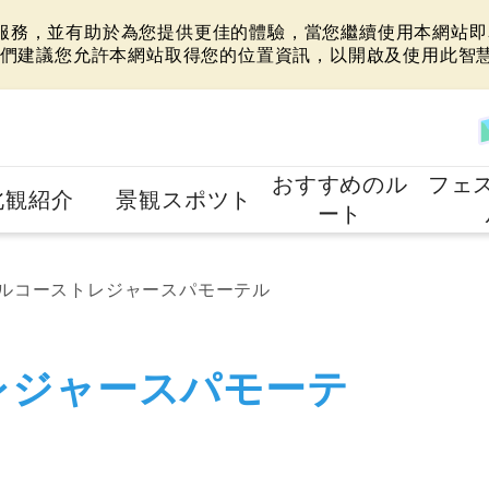
站服務，並有助於為您提供更佳的體驗，當您繼續使用本網站即表
們建議您允許本網站取得您的位置資訊，以開啟及使用此智
おすすめのル
フェ
北観紹介
景観スポツト
ート
ルコーストレジャースパモーテル
レジャースパモーテ