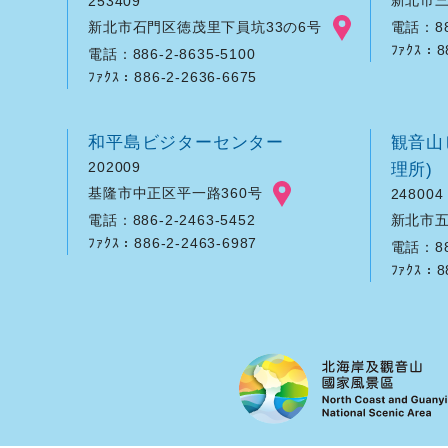
253409
新北市石門区徳茂里下員坑33の6号
電話：886
ﾌｧｸｽ：8
電話：886-2-8635-5100
ﾌｧｸｽ：886-2-2636-6675
和平島ビジターセンター
観音山
202009
理所)
基隆市中正区平一路360号
248004
新北市五
電話：886-2-2463-5452
ﾌｧｸｽ：886-2-2463-6987
電話：886
ﾌｧｸｽ：8