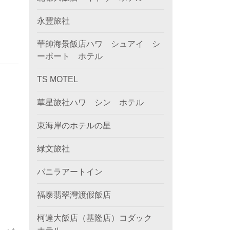
永豐旅社
華帥海景飯店ハワ シュアイ シ
ーポート ホテル
TS MOTEL
華星旅社ハワ シン ホテル
東海岸のホテルの星
緑文旅社
バニラアートイン
福泰翡翠灣渡假飯店
柯達大飯店（基隆店）コダック