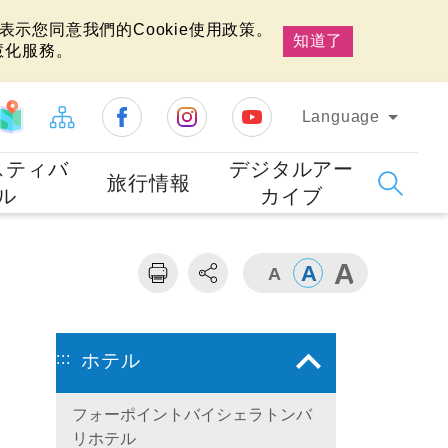
示您同意我們的Cookie使用政策。
知道了
慧化服務。
Language
スティバ
デジタルアー
旅行情報
ル
カイブ
:::
ホテル
フォーポイントバイシェラトンバ
リホテル