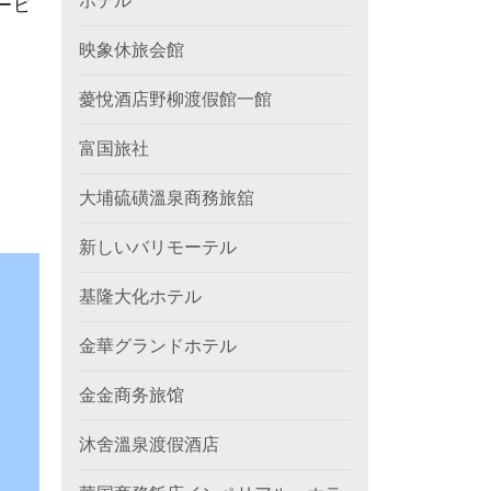
ホテル
ービ
映象休旅会館
薆悅酒店野柳渡假館一館
富国旅社
大埔硫磺溫泉商務旅舘
新しいバリモーテル
基隆大化ホテル
金華グランドホテル
金金商务旅馆
沐舍溫泉渡假酒店