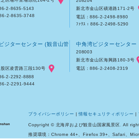
208204
新北市金山区磺港路171-2号
-2-8635-5143
86-2-8635-3748
電話：886-2-2498-8980
ﾌｧｸｽ：886-2-2498-5290
ビジターセンター (観音山管
中角湾ビジターセンター
208003
新北市金山区海興路180-3号
股区凌雲路三段130号
電話：886-2-2408-2319
-2-2292-8888
86-2-2291-9444
プライバシーポリシー
|
情報セキュリティポリシー
|
Copyright © 北海岸および観音山国家風景区. All rights 
推奨環境：Chrome 44+、Firefox 39+、Safari、Micro