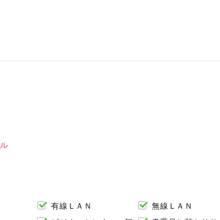
ル
有線ＬＡＮ
無線ＬＡＮ