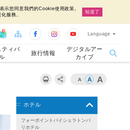
示您同意我們的Cookie使用政策。
知道了
慧化服務。
Language
スティバ
デジタルアー
旅行情報
ル
カイブ
:::
ホテル
フォーポイントバイシェラトンバ
リホテル