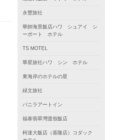
永豐旅社
華帥海景飯店ハワ シュアイ シ
ーポート ホテル
TS MOTEL
華星旅社ハワ シン ホテル
東海岸のホテルの星
緑文旅社
バニラアートイン
福泰翡翠灣渡假飯店
柯達大飯店（基隆店）コダック