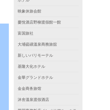
ホテル
映象休旅会館
薆悅酒店野柳渡假館一館
富国旅社
大埔硫磺溫泉商務旅舘
新しいバリモーテル
基隆大化ホテル
金華グランドホテル
金金商务旅馆
沐舍溫泉渡假酒店