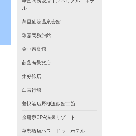
華国商務飯店インペリアル ホテ
ル
萬里仙境温泉会館
馥嘉商務旅館
金中泰賓館
蔚藍海景旅店
集好旅店
白宮行館
薆悅酒店野柳渡假館二館
金庸泉SPA温泉リゾート
華都飯店ハワ ドゥ ホテル