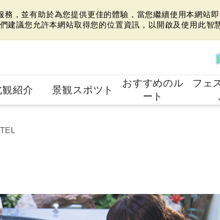
站服務，並有助於為您提供更佳的體驗，當您繼續使用本網站即表
們建議您允許本網站取得您的位置資訊，以開啟及使用此智
おすすめのル
フェ
北観紹介
景観スポツト
ート
TEL