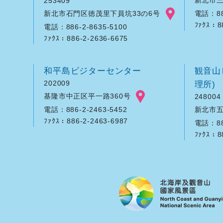
253409
新北市石門区徳茂里下員坑33の6号
電話：886
ﾌｧｸｽ：8
電話：886-2-8635-5100
ﾌｧｸｽ：886-2-2636-6675
和平島ビジターセンター
観音山
202009
理所)
基隆市中正区平一路360号
248004
新北市五
電話：886-2-2463-5452
ﾌｧｸｽ：886-2-2463-6987
電話：886
ﾌｧｸｽ：8