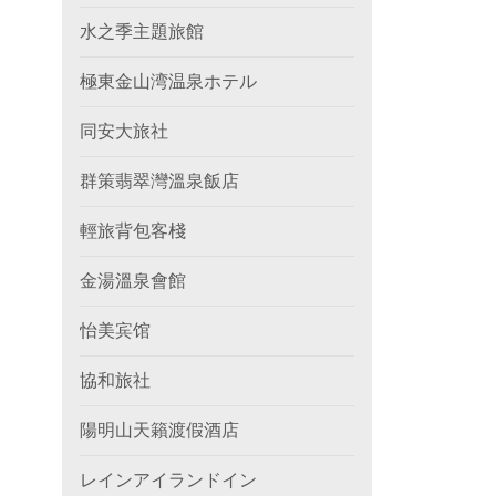
水之季主題旅館
極東金山湾温泉ホテル
同安大旅社
群策翡翠灣溫泉飯店
輕旅背包客棧
金湯溫泉會館
怡美宾馆
協和旅社
陽明山天籟渡假酒店
レインアイランドイン