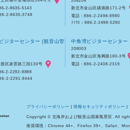
208204
新北市金山区磺港路171-2号
-2-8635-5143
86-2-8635-3748
電話：886-2-2498-8980
ﾌｧｸｽ：886-2-2498-5290
ビジターセンター (観音山管
中角湾ビジターセンター
208003
新北市金山区海興路180-3号
股区凌雲路三段130号
電話：886-2-2408-2319
-2-2292-8888
86-2-2291-9444
プライバシーポリシー
|
情報セキュリティポリシー
|
Copyright © 北海岸および観音山国家風景区. All rights 
推奨環境：Chrome 44+、Firefox 39+、Safari、Micro