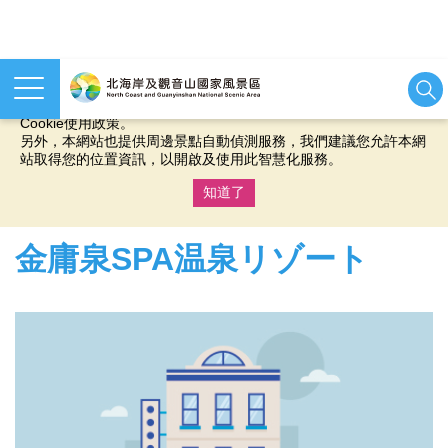
本網站使用cookies等相關技術以持續優化網站服務，並有助於為
您提供更佳的體驗，當您繼續使用本網站即表示您同意我們的
Cookie使用政策。
另外，本網站也提供周邊景點自動偵測服務，我們建議您允許本網
站取得您的位置資訊，以開啟及使用此智慧化服務。
知道了
:::
金庸泉SPA温泉リゾート