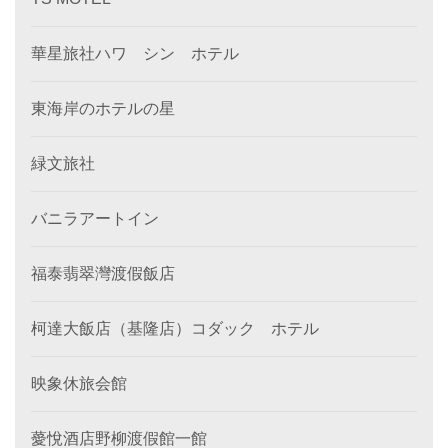
華星旅社ハワ シン ホテル
東海岸のホテルの星
緑文旅社
バニラアートイン
福泰翡翠灣渡假飯店
柯達大飯店（基隆店）コダック ホテル
映象休旅会館
薆悅酒店野柳渡假館一館