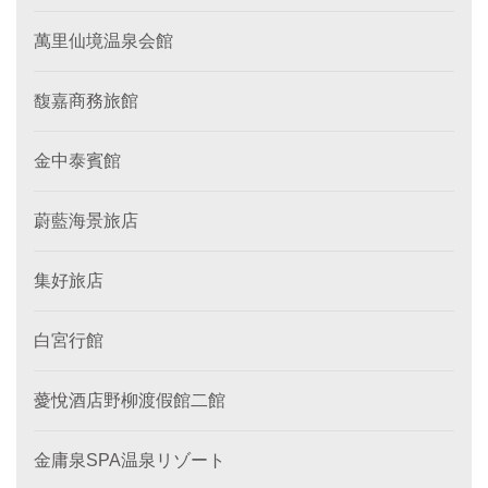
萬里仙境温泉会館
馥嘉商務旅館
金中泰賓館
蔚藍海景旅店
集好旅店
白宮行館
薆悅酒店野柳渡假館二館
金庸泉SPA温泉リゾート