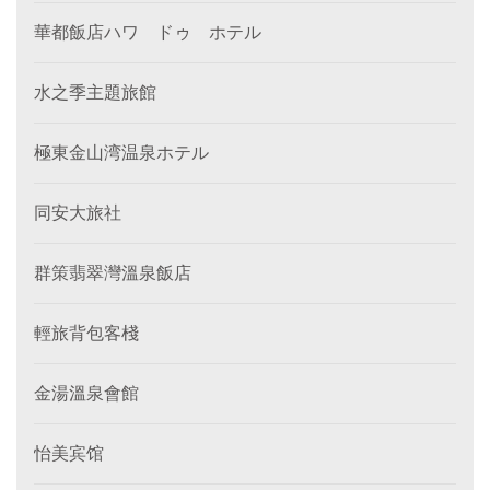
華都飯店ハワ ドゥ ホテル
水之季主題旅館
極東金山湾温泉ホテル
同安大旅社
群策翡翠灣溫泉飯店
輕旅背包客棧
金湯溫泉會館
怡美宾馆