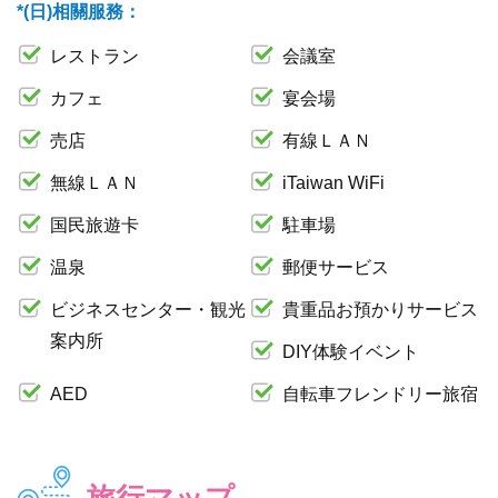
*(日)相關服務：
レストラン
会議室
カフェ
宴会場
売店
有線ＬＡＮ
無線ＬＡＮ
iTaiwan WiFi
国民旅遊卡
駐車場
温泉
郵便サービス
ビジネスセンター・観光
貴重品お預かりサービス
案内所
DIY体験イベント
AED
自転車フレンドリー旅宿
旅行マップ