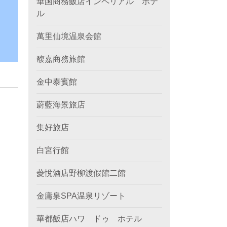
華国商務飯店インペリアル ホテ
ル
萬里仙境温泉会館
馥嘉商務旅館
金中泰賓館
蔚藍海景旅店
集好旅店
白宮行館
薆悅酒店野柳渡假館二館
金庸泉SPA温泉リゾート
華都飯店ハワ ドゥ ホテル