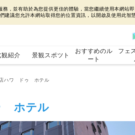
站服務，並有助於為您提供更佳的體驗，當您繼續使用本網站即表
們建議您允許本網站取得您的位置資訊，以開啟及使用此智
おすすめのル
フェ
北観紹介
景観スポツト
ート
店ハワ ドゥ ホテル
ゥ ホテル