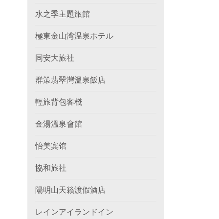
水之季主題旅館
極東金山湾温泉ホテル
同安大旅社
群策翡翠灣溫泉飯店
輕旅背包客棧
金湯溫泉會館
怡美宾馆
協和旅社
陽明山天籟渡假酒店
レインアイランドイン