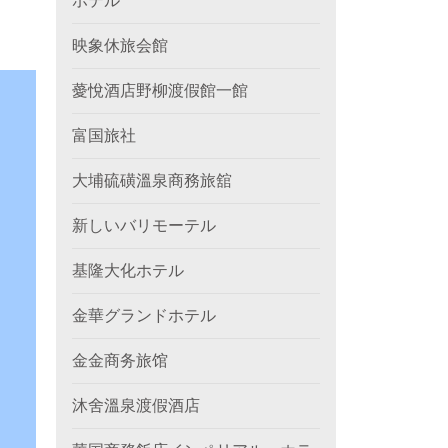
ホテル
映象休旅会館
薆悅酒店野柳渡假館一館
富国旅社
大埔硫磺溫泉商務旅舘
新しいバリモーテル
基隆大化ホテル
金華グランドホテル
金金商务旅馆
沐舍溫泉渡假酒店