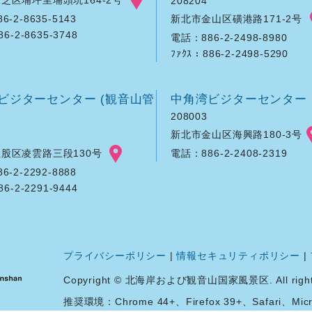
208204
新北市金山区磺港路171-2号
-2-8635-5143
86-2-8635-3748
電話：886-2-2498-8980
ﾌｧｸｽ：886-2-2498-5290
ビジターセンター (観音山管
中角湾ビジターセンター
208003
新北市金山区海興路180-3号
股区凌雲路三段130号
電話：886-2-2408-2319
-2-2292-8888
86-2-2291-9444
プライバシーポリシー
|
情報セキュリティポリシー
|
Copyright © 北海岸および観音山国家風景区. All rights 
推奨環境：Chrome 44+、Firefox 39+、Safari、Micro