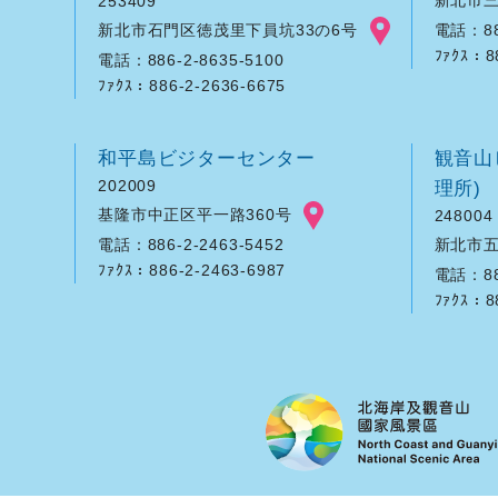
253409
新北市石門区徳茂里下員坑33の6号
電話：886
ﾌｧｸｽ：8
電話：886-2-8635-5100
ﾌｧｸｽ：886-2-2636-6675
和平島ビジターセンター
観音山
202009
理所)
基隆市中正区平一路360号
248004
新北市五
電話：886-2-2463-5452
ﾌｧｸｽ：886-2-2463-6987
電話：886
ﾌｧｸｽ：8