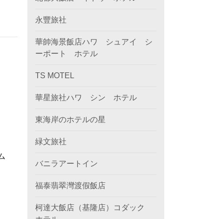
永豐旅社
華帥海景飯店ハワ シュアイ シ
ーポート ホテル
TS MOTEL
華星旅社ハワ シン ホテル
東海岸のホテルの星
緑文旅社
ム
バニラアートイン
福泰翡翠灣渡假飯店
柯達大飯店（基隆店）コダック