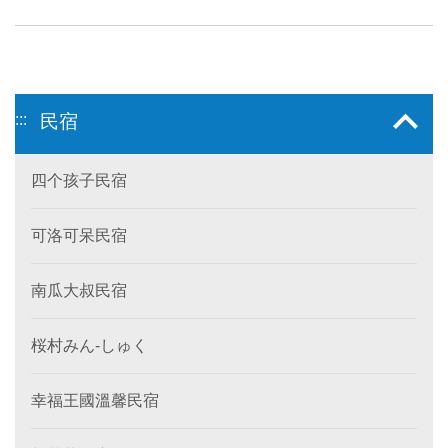
:::
民宿
四个孩子民宿
可洛可呆民宿
南瓜大叔民宿
桜村みん‐しゅく
幸福王國溫馨民宿