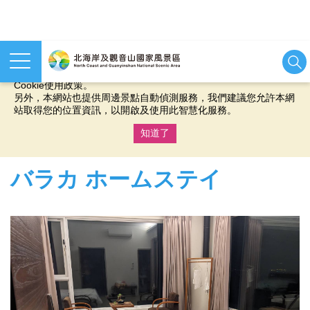
本網站使用cookies等相關技術以持續優化網站服務，並有助於為
您提供更佳的體驗，當您繼續使用本網站即表示您同意我們的
Cookie使用政策。
另外，本網站也提供周邊景點自動偵測服務，我們建議您允許本網
站取得您的位置資訊，以開啟及使用此智慧化服務。
知道了
:::
バラカ ホームステイ