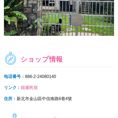
ショップ情報
电话番号：
886-2-24080140
リンク：
囍屋民宿
住所：
新北市金山區中信南路6巷4號