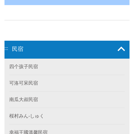
:::
民宿
四个孩子民宿
可洛可呆民宿
南瓜大叔民宿
桜村みん‐しゅく
幸福王國溫馨民宿