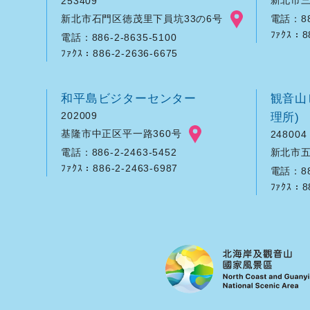
253409
新北市石門区徳茂里下員坑33の6号
電話：886
ﾌｧｸｽ：8
電話：886-2-8635-5100
ﾌｧｸｽ：886-2-2636-6675
和平島ビジターセンター
観音山
202009
理所)
基隆市中正区平一路360号
248004
新北市五
電話：886-2-2463-5452
ﾌｧｸｽ：886-2-2463-6987
電話：886
ﾌｧｸｽ：8