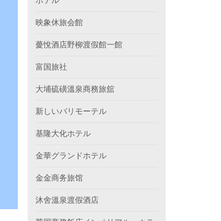
ホテル
映象休旅会館
薆悅酒店野柳渡假館一館
富国旅社
大埔硫磺溫泉商務旅舘
新しいバリモーテル
基隆大化ホテル
金華グランドホテル
金金商务旅馆
沐舍溫泉渡假酒店