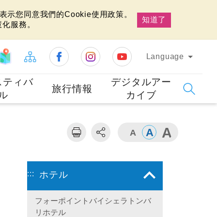
示您同意我們的Cookie使用政策。
知道了
慧化服務。
Language
スティバ
デジタルアー
旅行情報
ル
カイブ
:::
ホテル
フォーポイントバイシェラトンバ
リホテル