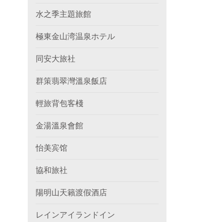
水之季主題旅館
極東金山湾温泉ホテル
同安大旅社
群策翡翠灣溫泉飯店
輕旅背包客棧
金湯溫泉會館
怡美宾馆
協和旅社
陽明山天籟渡假酒店
レインアイランドイン