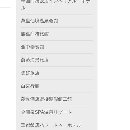
華国商務飯店インペリアル ホテ
ル
萬里仙境温泉会館
馥嘉商務旅館
金中泰賓館
蔚藍海景旅店
集好旅店
白宮行館
薆悅酒店野柳渡假館二館
金庸泉SPA温泉リゾート
華都飯店ハワ ドゥ ホテル