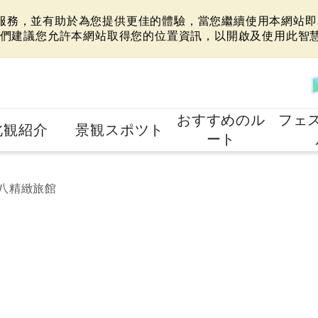
站服務，並有助於為您提供更佳的體驗，當您繼續使用本網站即表
們建議您允許本網站取得您的位置資訊，以開啟及使用此智
おすすめのル
フェ
北観紹介
景観スポツト
ート
八精緻旅館