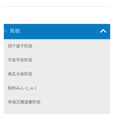
:::
民宿
四个孩子民宿
可洛可呆民宿
南瓜大叔民宿
桜村みん‐しゅく
幸福王國溫馨民宿