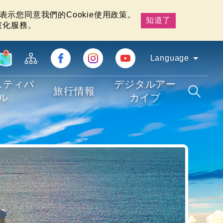
示您同意我們的Cookie使用政策。
知道了
慧化服務。
Language
スティバ
デジタルアー
旅行情報
ル
カイブ