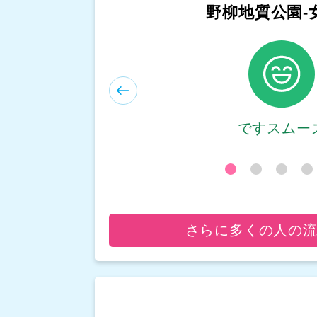
和平島公園-
ですスムー
さらに多くの人の