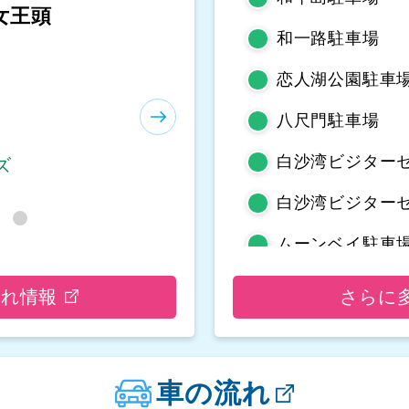
等嶼亭
和一路駐車場
恋人湖公園駐車場
八尺門駐車場
白沙湾ビジター
ズ
白沙湾ビジター
ムーンベイ駐車
野柳地質公園駐
流れ情報
さらに
亀吼平置き駐車
観音山遊客中心
車の流れ
観音山遊客中心