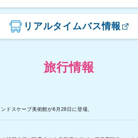
楓櫃斗湖駐車場
リアルタイムバス情報
翡翠湾駐車場
金山立体駐車場
旅行情報
N
S
A
間ランドスケープ美術館が6月28日に登場。
N