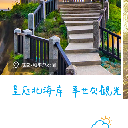
基隆-和平島公園
:::