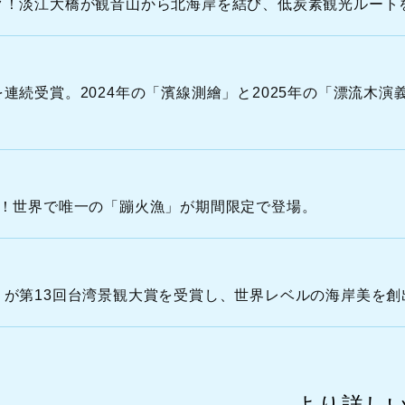
ク！淡江大橋が観音山から北海岸を結び、低炭素観光ルート
O
R
T
H
続受賞。2024年の「濱線測繪」と2025年の「漂流木演義
C
O
A
ト！世界で唯一の「蹦火漁」が期間限定で登場。
が第13回台湾景観大賞を受賞し、世界レベルの海岸美を創
より詳し