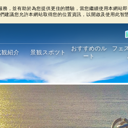
站服務，並有助於為您提供更佳的體驗，當您繼續使用本網站即表
們建議您允許本網站取得您的位置資訊，以開啟及使用此智
おすすめのル
フェ
北観紹介
景観スポツト
ート