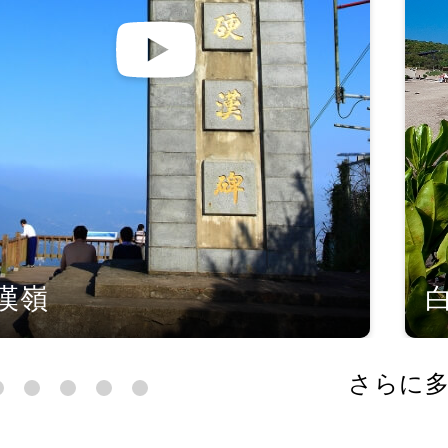
漢嶺
さらに