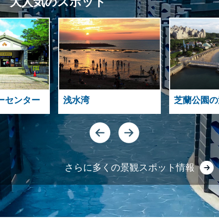
大人気のスポット
ーセンター
浅水湾
芝蘭公園の
さらに多くの景観スポット情報