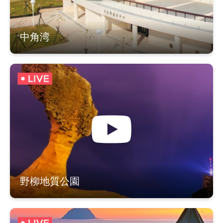
中角湾
A
S
N
N
O
N
R
A
T
H
H
S
N
C
I
O
Y
野柳地質公園
A
N
S
A
T
U
G
A
N
D