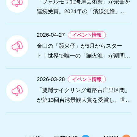
「フォルモサ北海岸芸術祭」が栄誉を
連続受賞。2024年の「濱線測繪」と2
025年の「漂流木演義」が、ともに20
26年アメリカ「MUSEデザインアワー
2026-04-27
イベント情報
ド（金賞）」を受賞。
金山の「蹦火仔」が5月からスター
ト！世界で唯一の「蹦火漁」が期間限
定で登場。
2026-03-28
イベント情報
「雙灣サイクリング道路古庄里区間」
が第13回台湾景観大賞を受賞し、世界
レベルの海岸美を創出。