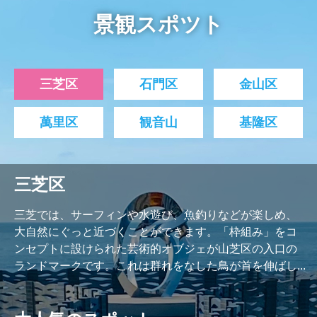
景観スポツト
三芝区
石門区
金山区
萬里区
観音山
基隆区
三芝区
三芝では、サーフィンや水遊び、魚釣りなどが楽しめ、
大自然にぐっと近づくことができます。「枠組み」をコ
ンセプトに設けられた芸術的オブジェが山芝区の入口の
ランドマークです。これは群れをなした鳥が首を伸ばし...