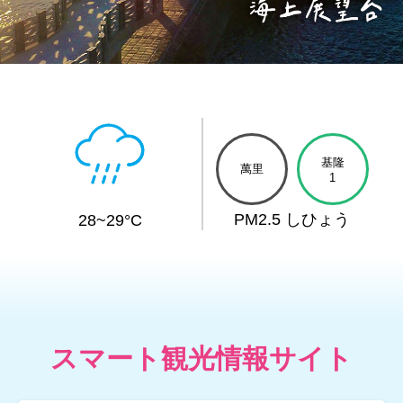
基隆-和平島公園
:::
基隆
萬里
1
PM2.5 しひょう
28~29°C
スマート観光情報サイト