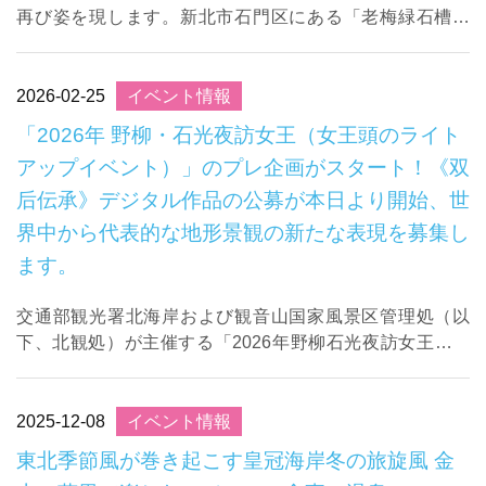
再び姿を現します。新北市石門区にある「老梅緑石槽」
は、現在ちょうど見頃を迎えています。整然と並ぶ岩礁の
溝を一面の鮮やかな海藻が覆い、青い海とのコント ...
2026-02-25
イベント情報
「2026年 野柳・石光夜訪女王（女王頭のライト
アップイベント）」のプレ企画がスタート！《双
后伝承》デジタル作品の公募が本日より開始、世
界中から代表的な地形景観の新たな表現を募集し
ます。
交通部観光署北海岸および観音山国家風景区管理処（以
下、北観処）が主催する「2026年野柳石光夜訪女王」イ
ベントに向け、プレ企画として「《双后伝承｜Yehliu Dua
l Queens, Living ...
2025-12-08
イベント情報
東北季節風が巻き起こす皇冠海岸冬の旅旋風 金