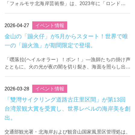
「フォルモサ北海岸芸術祭」は、2023年に「ロンドン・
デザイン・アワード（London Design Awards）」銀賞を
受賞したのに続き、このた ...
2026-04-27
イベント情報
金山の「蹦火仔」が5月からスタート！世界で唯
一の「蹦火漁」が期間限定で登場。
「嘿落拉(ヘイルオラー）！ボン！」―漁師たちの掛け声
とともに、火の光が夜の闇を切り裂き、海面を照らし出し
ます。すると、数千匹もの青鱗魚（サッパの一種）が水面
から跳び上がり、息をのむような自然の奇観が広 ...
2026-03-28
イベント情報
「雙灣サイクリング道路古庄里区間」が第13回
台湾景観大賞を受賞し、世界レベルの海岸美を創
出。
交通部観光署・北海岸および観音山国家風景区管理処は、