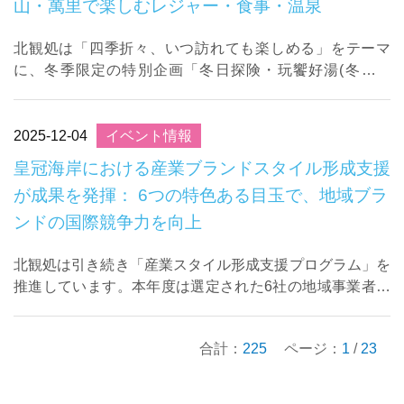
山・萬里で楽しむレジャー・食事・温泉
北観処は「四季折々、いつ訪れても楽しめる」をテーマ
に、冬季限定の特別企画「冬日探険・玩饗好湯(冬の探
険・レジャーとグルメと温泉と）」を展開。金山・萬里の
温泉、壮大な海景色のアドベンチャー、そして土地な ...
2025-12-04
イベント情報
皇冠海岸における産業ブランドスタイル形成支援
が成果を発揮： 6つの特色ある目玉で、地域ブラ
ンドの国際競争力を向上
北観処は引き続き「産業スタイル形成支援プログラム」を
推進しています。本年度は選定された6社の地域事業者を
対象に、専門家チームによる集中的な伴走支援を実施。空
間の再構築、商品開発、ブランドの高度化という ...
合計：
225
ページ：
1
/
23