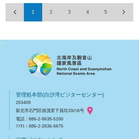
1
2
3
4
5
:::
管理処本部(白沙湾ビジターセンター)
253409
新北市石門区徳茂里下員坑33の6号
電話：886-2-8635-5100
ﾌｧｸｽ：886-2-2636-6675