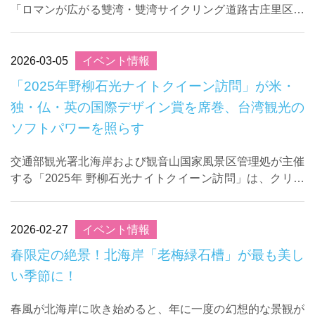
「ロマンが広がる雙湾・雙湾サイクリング道路古庄里区間
新設工事」により、「2025年第13回台湾景観大賞」を受
賞し、北海岸の海沿いサイクリング道路の美 ...
2026-03-05
イベント情報
「2025年野柳石光ナイトクイーン訪問」が米・
独・仏・英の国際デザイン賞を席巻、台湾観光の
ソフトパワーを照らす
交通部観光署北海岸および観音山国家風景区管理処が主催
する「2025年 野柳石光ナイトクイーン訪問」は、クリー
ンズヘッドを光と影のアートで装い、世界を魅了しまし
た。近ごろは複数の国際デザインコンペティシ ...
2026-02-27
イベント情報
春限定の絶景！北海岸「老梅緑石槽」が最も美し
い季節に！
春風が北海岸に吹き始めると、年に一度の幻想的な景観が