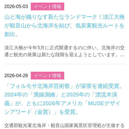
2026-05-03
イベント情報
山と海が織りなす新たなランドマーク！淡江大橋
が観音山から北海岸を結び、低炭素観光ルートを
創出。
淡江大橋が今年5月に正式開通するのに伴い、北海岸の交
通と観光の発展は新たな段階を迎えようとしています。淡
水河の河口をまたぐこの重要なインフラは、地域の交通利
便性を大幅に高めるだけでなく、山と海の景観資 ...
2026-04-28
イベント情報
「フォルモサ北海岸芸術祭」が栄誉を連続受賞。
2024年の「濱線測繪」と2025年の「漂流木演
義」が、ともに2026年アメリカ「MUSEデザイ
ンアワード（金賞）」を受賞。
交通部観光署北海岸・観音山国家風景区管理処が主催する