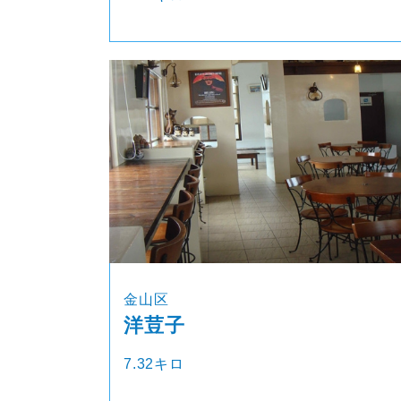
金山区
洋荳子
7.32キロ