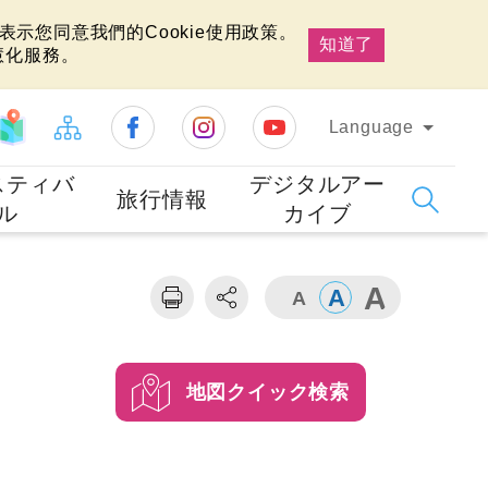
示您同意我們的Cookie使用政策。
知道了
慧化服務。
Language
スティバ
デジタルアー
旅行情報
ル
カイブ
地図クイック検索