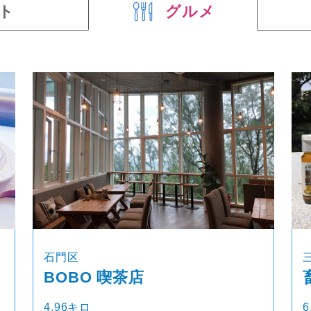
ト
グルメ
石門区
BOBO 喫茶店
4.96キロ
6