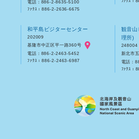
ﾌｧｸｽ：8
電話：886-2-8635-5100
ﾌｧｸｽ：886-2-2636-6675
和平島ビジターセンター
観音山
202009
理所)
基隆市中正区平一路360号
248004
新北市五
電話：886-2-2463-5452
ﾌｧｸｽ：886-2-2463-6987
電話：886
ﾌｧｸｽ：8