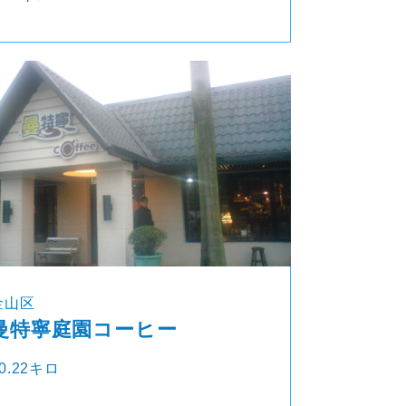
金山区
曼特寧庭園コーヒー
0.22キロ