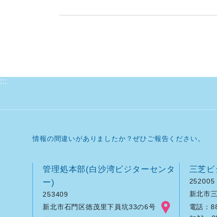
:::
情報の間違いがありましたか？ぜひご報告ください。
管理処本部(白沙湾ビジターセンタ
三芝ビ
ー)
252005
新北市三
253409
新北市石門区徳茂里下員坑33の6号
電話：886