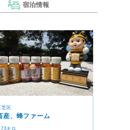
宿泊情報
三芝区
畜産、蜂ファーム
.73キロ