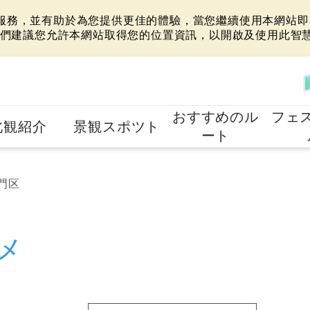
站服務，並有助於為您提供更佳的體驗，當您繼續使用本網站即表
們建議您允許本網站取得您的位置資訊，以開啟及使用此智
おすすめのル
フェ
北観紹介
景観スポツト
ート
門区
メ