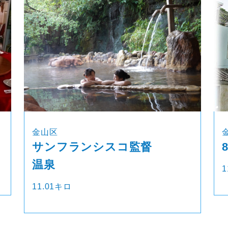
金山区
サンフランシスコ監督
温泉
1
11.01キロ