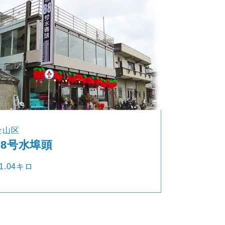
金山区
88号水埠頭
1.04キロ