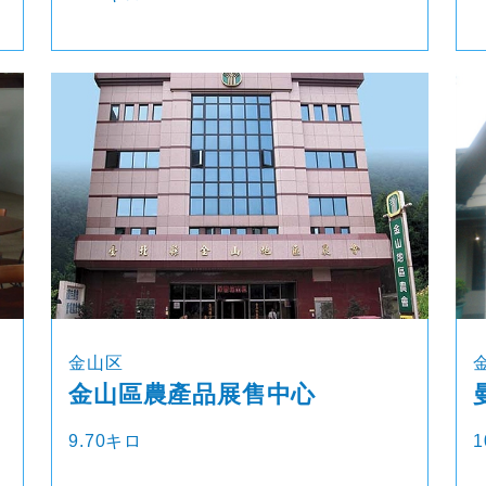
金山区
金山區農產品展售中心
9.70キロ
1