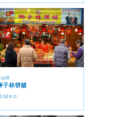
金山区
狮子林饼舖
0.53キロ