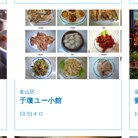
金山区
于瓊ユー小館
10.51キロ
1