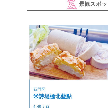
景観スポッ
石門区
米詩堤極北藍點
4.49キロ